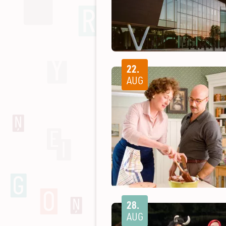
22.
AUG
28.
AUG