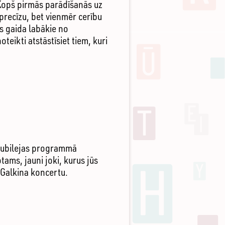
! Kopš pirmās parādīšanās uz
 precīzu, bet vienmēr cerību
s gaida labākie no
teikti atstāstīsiet tiem, kuri
! Jubilejas programmā
ams, jauni joki, kurus jūs
 Galkina koncertu.