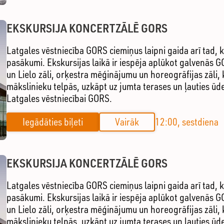
EKSKURSIJA KONCERTZĀLĒ GORS
Latgales vēstniecība GORS ciemiņus laipni gaida arī tad, k
pasākumi. Ekskursijas laikā ir iespēja aplūkot galvenās G
un Lielo zāli, orķestra mēģinājumu un horeogrāfijas zāli, k
mākslinieku telpās, uzkāpt uz jumta terases un ļauties ūd
Latgales vēstniecībai GORS.
Iegādāties biļeti
Vairāk
12:00, sestdiena
EKSKURSIJA KONCERTZĀLĒ GORS
Latgales vēstniecība GORS ciemiņus laipni gaida arī tad, k
pasākumi. Ekskursijas laikā ir iespēja aplūkot galvenās G
un Lielo zāli, orķestra mēģinājumu un horeogrāfijas zāli, k
mākslinieku telpās, uzkāpt uz jumta terases un ļauties ūd