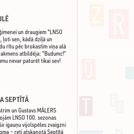
ULĒ
s ģimenei un draugiem "LNSO
 ļoti sen, kādā dziļā un
du rītu pēc brokastīm viņa alā
, akmens atbildēja: "Budumc!”
mu nevar paturēt tikai sev!
A SEPTĪTĀ
strim un Gustavs MĀLERS
īvojām LNSO 100. sezonas
o igauņu vijolspēles zvaigzni
gma – reti atskaņotā Septītā