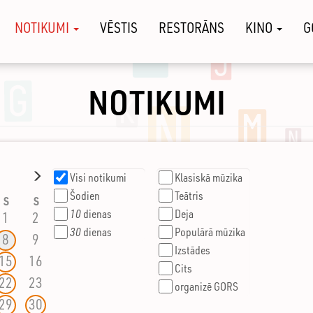
NOTIKUMI
VĒSTIS
RESTORĀNS
KINO
G
NOTIKUMI
Next
Visi notikumi
Klasiskā mūzika
Šodien
Teātris
S
S
10
dienas
Deja
1
2
30
dienas
Populārā mūzika
8
9
Izstādes
15
16
Cits
22
23
organizē GORS
29
30