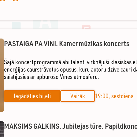
PASTAIGA PA VĪNI. Kamermūzikas koncerts
Šajā koncertprogrammā abi talanti virknējuši klasiskas e
enerģijas caurstrāvotus opusus, kuru autoru dzīve cauri d
saistījusies ar apburošo Vīnes atmosfēru.
Iegādāties biļeti
Vairāk
19:00, sestdiena
MAKSIMS GALKINS. Jubilejas tūre. Papildkonc