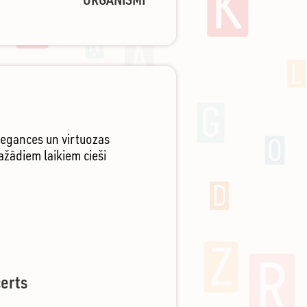
legances un virtuozas
ažādiem laikiem cieši
erts