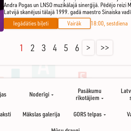
Andra Pogas un LNSO muzikālajā sinerģijā. Pēdējo reizi M
Latvijā skanējusi tālajā 1999. gadā maestro Sinaiska vad
Iegādāties biļeti
Vairāk
18:00, sestdiena
1
2
3
4
5
6
>
>>
Pasākumu
Latv
jas
Noderīgi
rīkotājiem
aksti
Mākslas galerija
GORS telpas
V
Mūsu draugi