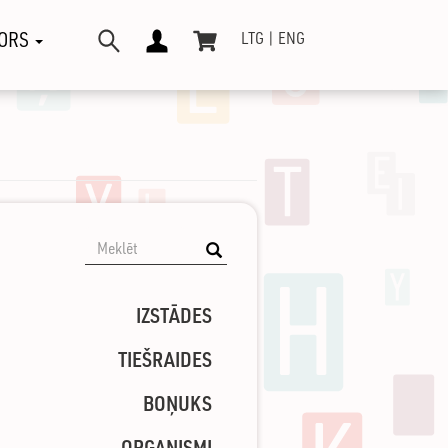
ORS
LTG
ENG
IZSTĀDES
TIEŠRAIDES
BOŅUKS
ORGANISMI