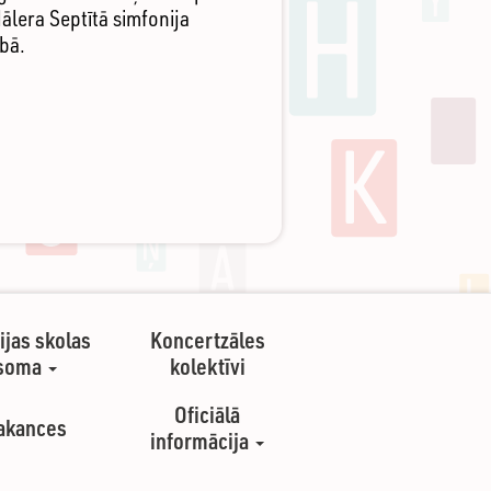
ālera Septītā simfonija
ībā.
ijas skolas
Koncertzāles
soma
kolektīvi
Oficiālā
akances
informācija