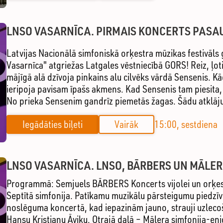
LNSO VASARNĪCA. PIRMAIS KONCERTS PASA
Latvijas Nacionālā simfoniskā orķestra mūzikas festivāl
Vasarnīca" atgriežas Latgales vēstniecībā GORS! Reiz, ļoti,
mājīgā alā dzīvoja pinkains alu cilvēks vārdā Sensenis. Kā
ieripoja pavisam īpašs akmens. Kad Sensenis tam piesita
No prieka Sensenim gandrīz piemetās žagas. Šādu atklāju
Iegādāties biļeti
Vairāk
15:00, sestdiena
LNSO VASARNĪCA. LNSO, BĀRBERS UN MĀLER
Programmā: Semjuels BĀRBERS Koncerts vijolei un orķe
Septītā simfonija. Patīkamu muzikālu pārsteigumu piedz
noslēguma koncertā, kad iepazinām jauno, strauji uzlecoš
Hansu Kristianu Āviku. Otrajā daļā – Mālera simfonija-eni