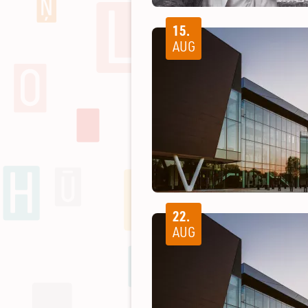
15.
AUG
22.
AUG