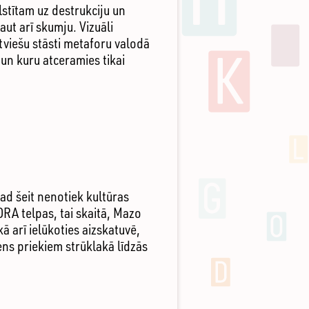
lstītam uz destrukciju un
aut arī skumju. Vizuāli
tviešu stāsti metaforu valodā
un kuru atceramies tikai
ad šeit nenotiek kultūras
ORA telpas, tai skaitā, Mazo
ā arī ielūkoties aizskatuvē,
ens priekiem strūklakā līdzās