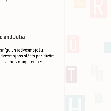
e and Julia
rsnīgu un iedvesmojošu
 iedvesmojošs stāsts par divām
ās vieno kopīga tēma -