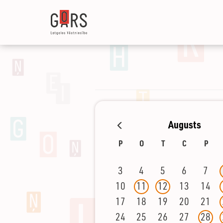
Pārlekt
uz
galveno
saturu
Augusts
Prev
P
O
T
C
P
3
4
5
6
7
10
11
12
13
14
17
18
19
20
21
24
25
26
27
28