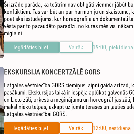
Šī izrāde parāda, ka teātrim nav obligāti vienmēr jābūt ba
konfliktiem. Tas var būt arī par harmoniju un skaistumu, k
poētisks iestudējums, kur horeogrāfija un dokumentāli la
vēsta par to pazaudēto paradīzi, no kuras mēs visi nākam 
miglaini.
Iegādāties biļeti
Vairāk
19:00, piektdiena
EKSKURSIJA KONCERTZĀLĒ GORS
Latgales vēstniecība GORS ciemiņus laipni gaida arī tad, k
pasākumi. Ekskursijas laikā ir iespēja aplūkot galvenās G
un Lielo zāli, orķestra mēģinājumu un horeogrāfijas zāli, k
mākslinieku telpās, uzkāpt uz jumta terases un ļauties ūd
Latgales vēstniecībai GORS.
Iegādāties biļeti
Vairāk
12:00, sestdiena