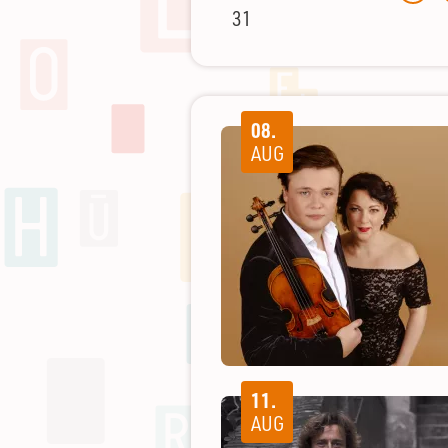
31
08.
AUG
11.
AUG