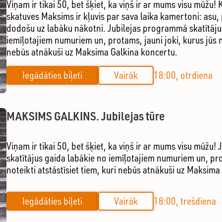
Viņam ir tikai 50, bet šķiet, ka viņš ir ar mums visu mūžu
skatuves Maksims ir kļuvis par sava laika kamertoni: asu,
dodošu uz labāku nākotni. Jubilejas programmā skatītāju
iemīļotajiem numuriem un, protams, jauni joki, kurus jūs no
nebūs atnākuši uz Maksima Galkina koncertu.
Iegādāties biļeti
Vairāk
18:00, otrdiena
MAKSIMS GALKINS. Jubilejas tūre
Viņam ir tikai 50, bet šķiet, ka viņš ir ar mums visu mūžu
skatītājus gaida labākie no iemīļotajiem numuriem un, prot
noteikti atstāstīsiet tiem, kuri nebūs atnākuši uz Maksima
Iegādāties biļeti
Vairāk
18:00, trešdiena