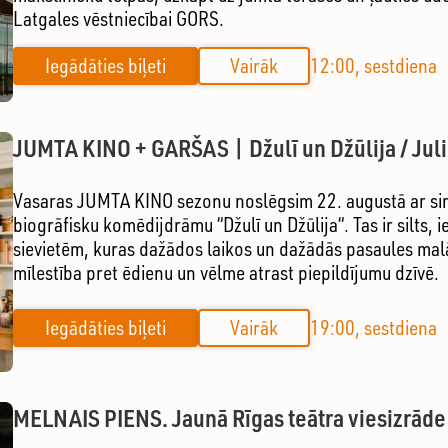
Latgales vēstniecībai GORS.
Iegādāties biļeti
Vairāk
12:00, sestdiena
JUMTA KINO + GARŠAS | Džulī un Džūlija / Juli
Vasaras JUMTA KINO sezonu noslēgsim 22. augustā ar si
biogrāfisku komēdijdrāmu “Džulī un Džūlija“. Tas ir silts,
sievietēm, kuras dažādos laikos un dažādās pasaules mal
mīlestība pret ēdienu un vēlme atrast piepildījumu dzīvē.
Iegādāties biļeti
Vairāk
19:00, sestdiena
MELNAIS PIENS. Jaunā Rīgas teātra viesizrāde