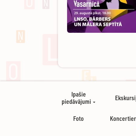
Ipašie
Ekskursi
piedāvājumi
Foto
Koncertier