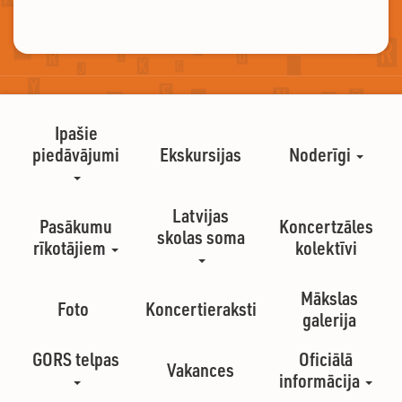
Ipašie
piedāvājumi
Ekskursijas
Noderīgi
Latvijas
Pasākumu
Koncertzāles
skolas soma
rīkotājiem
kolektīvi
Mākslas
Foto
Koncertieraksti
galerija
GORS telpas
Oficiālā
Vakances
informācija