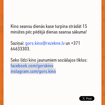
Kino seansu dienās kase turpina strādāt 15
minūtes pēc pēdējā dienas seansa sākuma!
Saziņai:
gors.kino@rezekne.lv
un +371
64633303.
Seko līdzi kino jaunumiem sociālajos tīklos:
facebook.com/gorskino
instagram.com/gors.kino