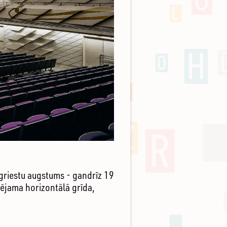
griestu augstums - gandrīz 19
ējama horizontālā grīda,