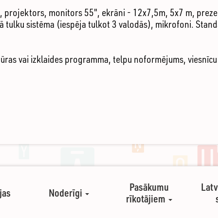
es, projektors, monitors 55", ekrāni - 12x7,5m, 5x7 m, preze
ā tulku sistēma (iespēja tulkot 3 valodās), mikrofoni. Stan
ras vai izklaides programma, telpu noformējums, viesnīcu 
Pasākumu
Latv
jas
Noderīgi
rīkotājiem