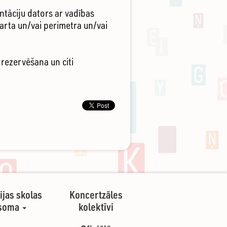
ntāciju dators ar vadības
darta un/vai perimetra un/vai
rezervēšana un citi
ijas skolas
Koncertzāles
soma
kolektīvi