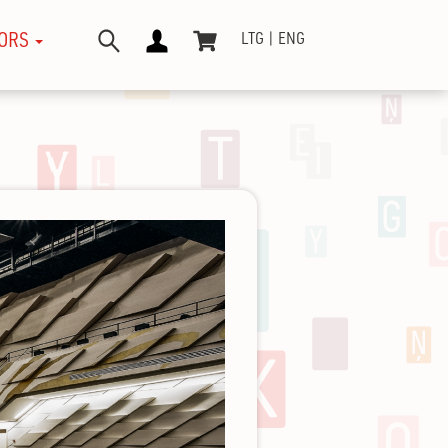
ORS
LTG
ENG