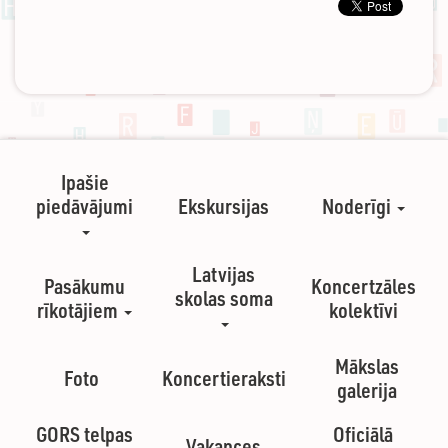
Ipašie
piedāvājumi
Ekskursijas
Noderīgi
Latvijas
Pasākumu
Koncertzāles
skolas soma
rīkotājiem
kolektīvi
Mākslas
Foto
Koncertieraksti
galerija
GORS telpas
Oficiālā
Vakances