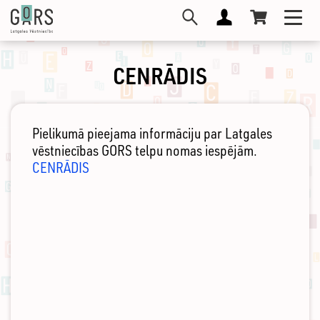
Pārlekt
Toggl
uz
navig
galveno
saturu
CENRĀDIS
Pielikumā pieejama informāciju par Latgales
vēstniecības GORS telpu nomas iespējām.
CENRĀDIS