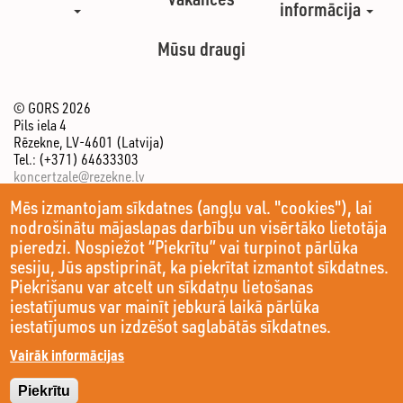
informācija
Mūsu draugi
© GORS 2026
Pils iela 4
Rēzekne, LV-4601 (Latvija)
Tel.: (+371) 64633303
koncertzale@rezekne.lv
Mēs izmantojam sīkdatnes (angļu val. "cookies"), lai
nodrošinātu mājaslapas darbību un visērtāko lietotāja
pieredzi. Nospiežot “Piekrītu” vai turpinot pārlūka
sesiju, Jūs apstiprināt, ka piekrītat izmantot sīkdatnes.
Piekrišanu var atcelt un sīkdatņu lietošanas
iestatījumus var mainīt jebkurā laikā pārlūka
iestatījumos un izdzēšot saglabātās sīkdatnes.
Vairāk informācijas
Piekrītu