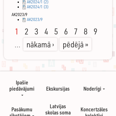
AK2024/1 (2)
AK2024/1 (3)
AK2023/9
AK2023/9
1
2
3
4
5
6
7
8
9
…
nākamā ›
pēdējā »
Ipašie
piedāvājumi
Ekskursijas
Noderīgi
Latvijas
Pasākumu
Koncertzāles
skolas soma
rīkotājiem
kolektīvi