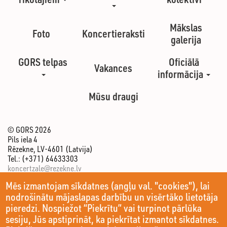
Mākslas
Foto
Koncertieraksti
galerija
GORS telpas
Oficiālā
Vakances
informācija
Mūsu draugi
© GORS 2026
Pils iela 4
Rēzekne, LV-4601 (Latvija)
Tel.: (+371) 64633303
koncertzale@rezekne.lv
Mēs izmantojam sīkdatnes (angļu val. "cookies"), lai
nodrošinātu mājaslapas darbību un visērtāko lietotāja
pieredzi. Nospiežot “Piekrītu” vai turpinot pārlūka
sesiju, Jūs apstiprināt, ka piekrītat izmantot sīkdatnes.