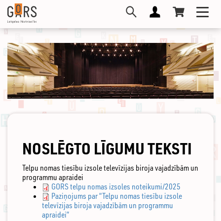
Pārlekt
Toggl
uz
navig
galveno
saturu
NOSLĒGTO LĪGUMU TEKSTI
Telpu nomas tiesību izsole televīzijas biroja vajadzībām un
programmu apraidei
GORS telpu nomas izsoles noteikumi/2025
Paziņojums par “Telpu nomas tiesību izsole
televīzijas biroja vajadzībām un programmu
apraidei”