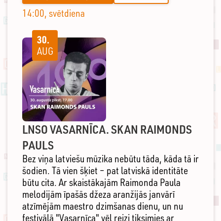
14:00, svētdiena
30.
AUG
LNSO VASARNĪCA. SKAN RAIMONDS
PAULS
Bez viņa latviešu mūzika nebūtu tāda, kāda tā ir
šodien. Tā vien šķiet – pat latviskā identitāte
būtu cita. Ar skaistākajām Raimonda Paula
melodijām īpašās džeza aranžijās janvārī
atzīmējām maestro dzimšanas dienu, un nu
festivālā "Vasarnīca" vēl reizi tiksimies ar