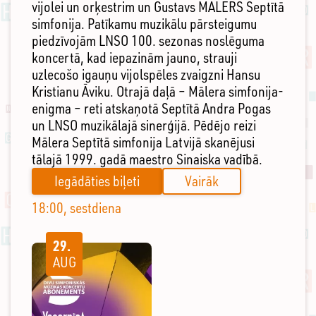
vijolei un orķestrim un Gustavs MĀLERS Septītā
simfonija. Patīkamu muzikālu pārsteigumu
piedzīvojām LNSO 100. sezonas noslēguma
koncertā, kad iepazinām jauno, strauji
uzlecošo igauņu vijolspēles zvaigzni Hansu
Kristianu Āviku. Otrajā daļā – Mālera simfonija-
enigma – reti atskaņotā Septītā Andra Pogas
un LNSO muzikālajā sinerģijā. Pēdējo reizi
Mālera Septītā simfonija Latvijā skanējusi
tālajā 1999. gadā maestro Sinaiska vadībā.
Iegādāties biļeti
Vairāk
18:00, sestdiena
29.
AUG