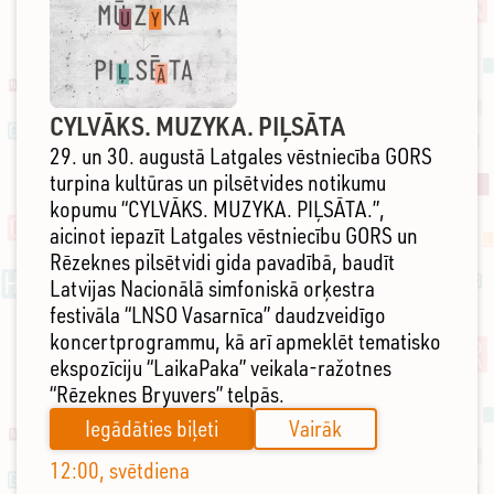
CYLVĀKS. MUZYKA. PIĻSĀTA
29. un 30. augustā Latgales vēstniecība GORS
turpina kultūras un pilsētvides notikumu
kopumu “CYLVĀKS. MUZYKA. PIĻSĀTA.”,
aicinot iepazīt Latgales vēstniecību GORS un
Rēzeknes pilsētvidi gida pavadībā, baudīt
Latvijas Nacionālā simfoniskā orķestra
festivāla “LNSO Vasarnīca” daudzveidīgo
koncertprogrammu, kā arī apmeklēt tematisko
ekspozīciju “LaikaPaka” veikala-ražotnes
“Rēzeknes Bryuvers” telpās.
Iegādāties biļeti
Vairāk
12:00, svētdiena