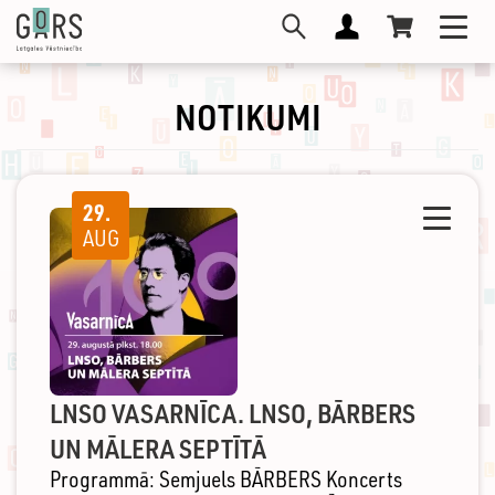
Pārlekt
Toggl
uz
navig
galveno
saturu
NOTIKUMI
29.
Toggle
AUG
navigati
LNSO VASARNĪCA. LNSO, BĀRBERS
UN MĀLERA SEPTĪTĀ
Programmā: Semjuels BĀRBERS Koncerts