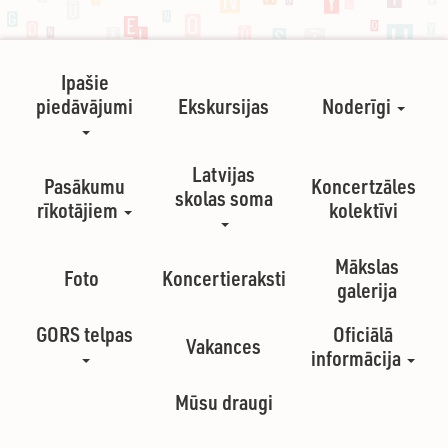
Ipašie
piedāvājumi
Ekskursijas
Noderīgi
Latvijas
Pasākumu
Koncertzāles
skolas soma
rīkotājiem
kolektīvi
Mākslas
Foto
Koncertieraksti
galerija
GORS telpas
Oficiālā
Vakances
informācija
Mūsu draugi