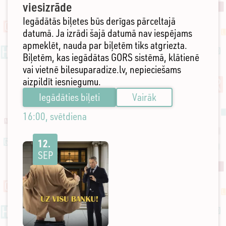
viesizrāde
Iegādātās biļetes būs derīgas pārceltajā
datumā. Ja izrādi šajā datumā nav iespējams
apmeklēt, nauda par biļetēm tiks atgriezta.
Biļetēm, kas iegādātas GORS sistēmā, klātienē
vai vietnē bilesuparadize.lv, nepieciešams
aizpildīt iesniegumu.
Iegādāties biļeti
Vairāk
16:00, svētdiena
12.
SEP