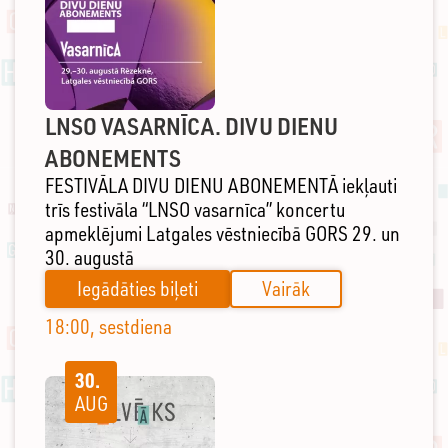
LNSO VASARNĪCA. DIVU DIENU
ABONEMENTS
FESTIVĀLA DIVU DIENU ABONEMENTĀ iekļauti
trīs festivāla “LNSO vasarnīca” koncertu
apmeklējumi Latgales vēstniecībā GORS 29. un
30. augustā
Iegādāties biļeti
Vairāk
18:00, sestdiena
30.
AUG