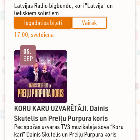
Latvijas Radio bigbendu, kori "Latvija" un
lieliskiem solistiem.
Iegādāties biļeti
Vairāk
17:00, svētdiena
05.
SEP
KORU KARU UZVARĒTĀJI. Dainis
Skutelis un Preiļu Purpura koris
Pēc spožās uzvaras TV3 muzikālajā šovā “Koru
kari” Dainis Skutelis un Preiļu Purpura koris