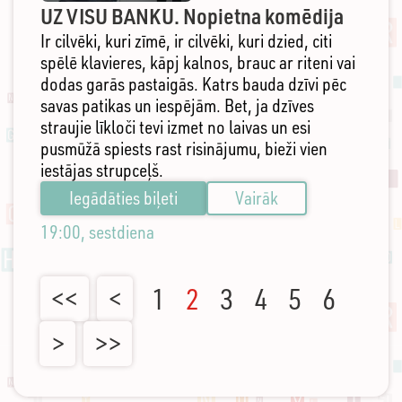
UZ VISU BANKU. Nopietna komēdija
Ir cilvēki, kuri zīmē, ir cilvēki, kuri dzied, citi
spēlē klavieres, kāpj kalnos, brauc ar riteni vai
dodas garās pastaigās. Katrs bauda dzīvi pēc
savas patikas un iespējām. Bet, ja dzīves
straujie līkloči tevi izmet no laivas un esi
pusmūžā spiests rast risinājumu, bieži vien
iestājas strupceļš.
Iegādāties biļeti
Vairāk
19:00, sestdiena
<<
<
1
2
3
4
5
6
>
>>