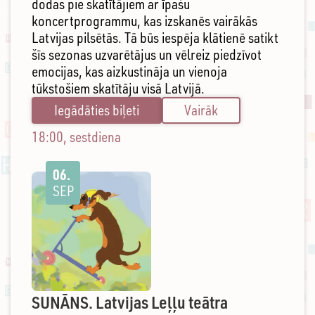
dodas pie skatītājiem ar īpašu
koncertprogrammu, kas izskanēs vairākās
Latvijas pilsētās. Tā būs iespēja klātienē satikt
šīs sezonas uzvarētājus un vēlreiz piedzīvot
emocijas, kas aizkustināja un vienoja
tūkstošiem skatītāju visā Latvijā.
Iegādāties biļeti
Vairāk
18:00, sestdiena
06.
SEP
SUNĀNS. Latvijas Leļļu teātra