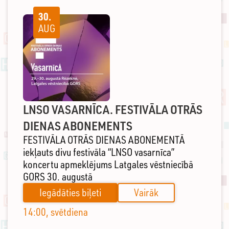
30.
AUG
LNSO VASARNĪCA. FESTIVĀLA OTRĀS
DIENAS ABONEMENTS
FESTIVĀLA OTRĀS DIENAS ABONEMENTĀ
iekļauts divu festivāla “LNSO vasarnīca”
koncertu apmeklējums Latgales vēstniecībā
GORS 30. augustā
Iegādāties biļeti
Vairāk
14:00, svētdiena