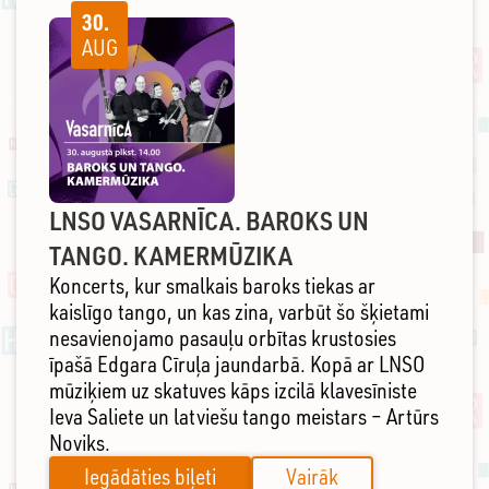
30.
AUG
LNSO VASARNĪCA. BAROKS UN
TANGO. KAMERMŪZIKA
Koncerts, kur smalkais baroks tiekas ar
kaislīgo tango, un kas zina, varbūt šo šķietami
nesavienojamo pasauļu orbītas krustosies
īpašā Edgara Cīruļa jaundarbā. Kopā ar LNSO
mūziķiem uz skatuves kāps izcilā klavesīniste
Ieva Saliete un latviešu tango meistars – Artūrs
Noviks.
Iegādāties biļeti
Vairāk