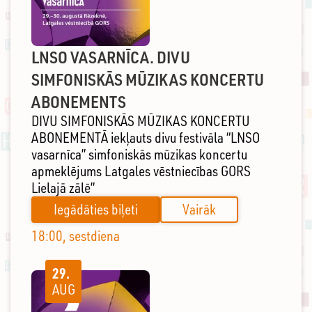
LNSO VASARNĪCA. DIVU
SIMFONISKĀS MŪZIKAS KONCERTU
ABONEMENTS
DIVU SIMFONISKĀS MŪZIKAS KONCERTU
ABONEMENTĀ iekļauts divu festivāla “LNSO
vasarnīca” simfoniskās mūzikas koncertu
apmeklējums Latgales vēstniecības GORS
Lielajā zālē”
Iegādāties biļeti
Vairāk
18:00, sestdiena
29.
AUG