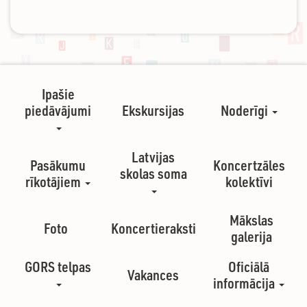
Ipašie
piedāvājumi
Ekskursijas
Noderīgi
Latvijas
Pasākumu
Koncertzāles
skolas soma
rīkotājiem
kolektīvi
Mākslas
Foto
Koncertieraksti
galerija
GORS telpas
Oficiālā
Vakances
informācija