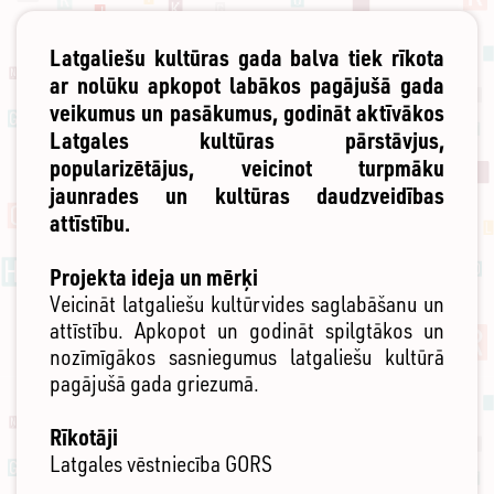
Latgaliešu kultūras gada balva tiek rīkota
ar nolūku apkopot labākos pagājušā gada
veikumus un pasākumus, godināt aktīvākos
Latgales kultūras pārstāvjus,
popularizētājus, veicinot turpmāku
jaunrades un kultūras daudzveidības
attīstību.
Projekta ideja un mērķi
Veicināt latgaliešu kultūrvides saglabāšanu un
attīstību. Apkopot un godināt spilgtākos un
nozīmīgākos sasniegumus latgaliešu kultūrā
pagājušā gada griezumā.
Rīkotāji
Latgales vēstniecība GORS