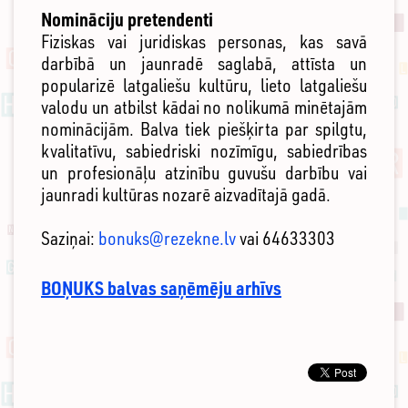
Nomināciju pretendenti
Fiziskas vai juridiskas personas, kas savā
darbībā un jaunradē saglabā, attīsta un
popularizē latgaliešu kultūru, lieto latgaliešu
valodu un atbilst kādai no nolikumā minētajām
nominācijām. Balva tiek piešķirta par spilgtu,
kvalitatīvu, sabiedriski nozīmīgu, sabiedrības
un profesionāļu atzinību guvušu darbību vai
jaunradi kultūras nozarē aizvadītajā gadā.
Saziņai:
bonuks@rezekne.lv
vai 64633303
BOŅUKS balvas saņēmēju arhīvs