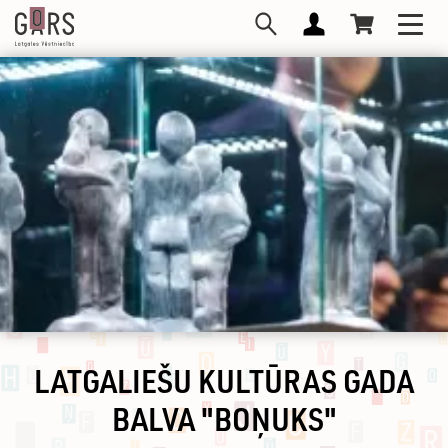
Pārlekt
Toggl
uz
navig
galveno
saturu
LATGALIEŠU KULTŪRAS GADA
BALVA "BOŅUKS"