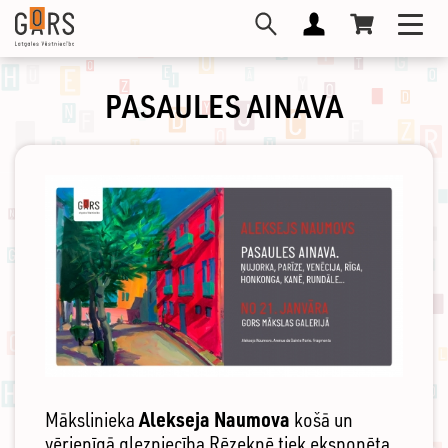
Pārlekt
Toggl
uz
navig
galveno
saturu
PASAULES AINAVA
Alekseja Naumova
Mākslinieka
košā un
vērienīgā glezniecība Rēzeknē tiek eksponēta