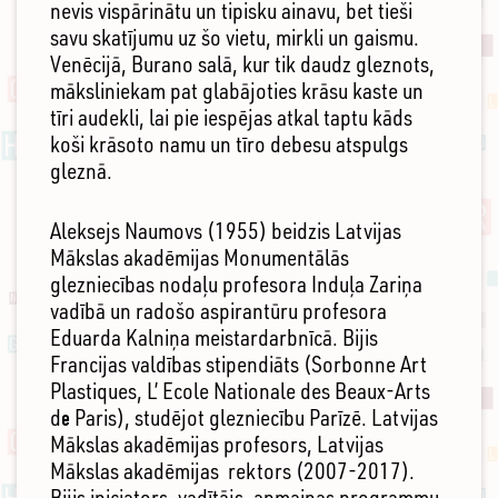
nevis vispārinātu un tipisku ainavu, bet tieši
savu skatījumu uz šo vietu, mirkli un gaismu.
Venēcijā, Burano salā, kur tik daudz gleznots,
māksliniekam pat glabājoties krāsu kaste un
tīri audekli, lai pie iespējas atkal taptu kāds
koši krāsoto namu un tīro debesu atspulgs
gleznā.
Aleksejs Naumovs (1955) beidzis Latvijas
Mākslas akadēmijas Monumentālās
glezniecības nodaļu profesora Induļa Zariņa
vadībā un radošo aspirantūru profesora
Eduarda Kalniņa meistardarbnīcā. Bijis
Francijas valdības stipendiāts (Sorbonne Art
Plastiques, L’ Ecole Nationale des Beaux-Arts
dе Paris), studējot glezniecību Parīzē. Latvijas
Mākslas akadēmijas profesors, Latvijas
Mākslas akadēmijas rektors (2007-2017).
Bijis iniciators, vadītājs, apmaiņas programmu