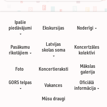
Ipašie
piedāvājumi
Ekskursijas
Noderīgi
Latvijas
Pasākumu
Koncertzāles
skolas soma
rīkotājiem
kolektīvi
Mākslas
Foto
Koncertieraksti
galerija
GORS telpas
Oficiālā
Vakances
informācija
Mūsu draugi