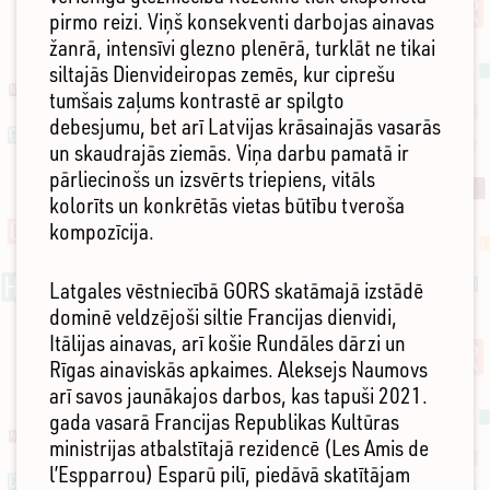
pirmo reizi. Viņš konsekventi darbojas ainavas
žanrā, intensīvi glezno plenērā, turklāt ne tikai
siltajās Dienvideiropas zemēs, kur ciprešu
tumšais zaļums kontrastē ar spilgto
debesjumu, bet arī Latvijas krāsainajās vasarās
un skaudrajās ziemās. Viņa darbu pamatā ir
pārliecinošs un izsvērts triepiens, vitāls
kolorīts un konkrētās vietas būtību tveroša
kompozīcija.
Latgales vēstniecībā GORS skatāmajā izstādē
dominē veldzējoši siltie Francijas dienvidi,
Itālijas ainavas, arī košie Rundāles dārzi un
Rīgas ainaviskās apkaimes. Aleksejs Naumovs
arī savos jaunākajos darbos, kas tapuši 2021.
gada vasarā Francijas Republikas Kultūras
ministrijas atbalstītajā rezidencē (Les Amis de
l’Espparrou) Esparū pilī, piedāvā skatītājam