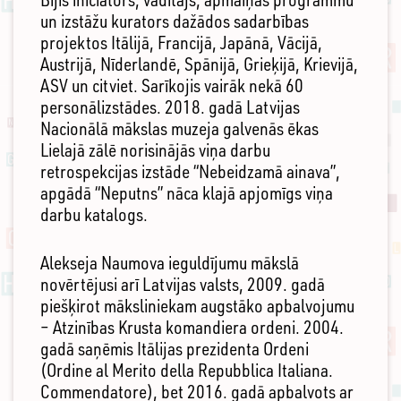
un izstāžu kurators dažādos sadarbības
projektos Itālijā, Francijā, Japānā, Vācijā,
Austrijā, Nīderlandē, Spānijā, Grieķijā, Krievijā,
ASV un citviet. Sarīkojis vairāk nekā 60
personālizstādes. 2018. gadā Latvijas
Nacionālā mākslas muzeja galvenās ēkas
Lielajā zālē norisinājās viņa darbu
retrospekcijas izstāde “Nebeidzamā ainava”,
apgādā “Neputns” nāca klajā apjomīgs viņa
darbu katalogs.
Alekseja Naumova ieguldījumu mākslā
novērtējusi arī Latvijas valsts, 2009. gadā
piešķirot māksliniekam augstāko apbalvojumu
– Atzinības Krusta komandiera ordeni. 2004.
gadā saņēmis Itālijas prezidenta Ordeni
(Ordine al Merito della Repubblica Italiana.
Commendatore), bet 2016. gadā apbalvots ar