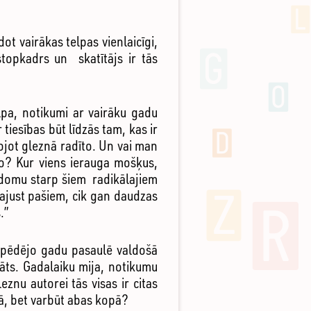
dot vairākas telpas vienlaicīgi,
stopkadrs un skatītājs ir tās
lpa, notikumi ar vairāku gadu
tiesības būt līdzās tam, kas ir
rojot gleznā radīto. Un vai man
to? Kur viens ierauga mošķus,
n domu starp šiem radikālajiem
 sajust pašiem, cik gan daudzas
.”
s, pēdējo gadu pasaulē valdošā
āts. Gadalaiku mija, notikumu
eznu autorei tās visas ir citas
ējā, bet varbūt abas kopā?