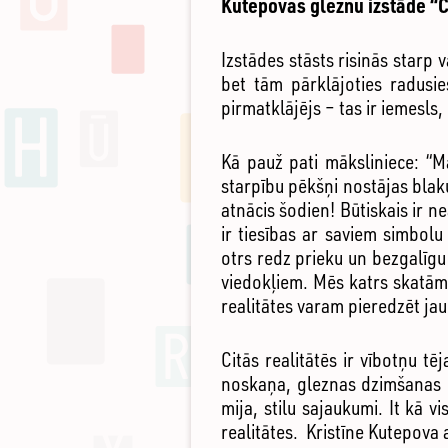
Kutepovas gleznu izstāde “Ci
Izstādes stāsts risinās starp v
bet tām pārklājoties radusie
pirmatklājējs – tas ir iemesls
Kā pauž pati māksliniece: “M
starpību pēkšņi nostājas blaku
atnācis šodien! Būtiskais ir n
ir tiesības ar saviem simbol
otrs redz prieku un bezgalīgu
viedokļiem. Mēs katrs skatāmie
realitātes varam pieredzēt jau
Citās realitātēs ir vībotņu t
noskaņa, gleznas dzimšanas b
mija, stilu sajaukumi. It kā v
realitātes. Kristīne Kutepova a