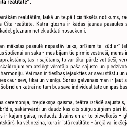
ta realitāte”.
airākām realitātēm, laikā un telpā ticis fiksēts notikums, ra
s Cita realitāte. Katra glezna ir kādas jaunas pasaules 
, kādēļ gleznām netiek atklāti nosaukumi.
an mākslas pasaulē nepastāv laiks, brīžiem tai zūd arī te
s šodienai un saka - mēs bijām tie pirmie vēstneši, mums ir 
eaprakstāms, tas ir sajūtams, to var tikai pārdzīvot tieši, vē
u skaidrojumiem atslēgt vērotāja paša sajusto un piedzīvo
 harmoniju. Vai man ir tiesības iejaukties ar savu stāstu u
s caur sevi, tikai un vienīgi. Šoreiz galvenais man ir ļaut
 šobrīd un katrai no tām būs sava individualitāte un īpašības
ējas ceremonija, trejdekšņa gaisma, teātra izrādē sajustai
rīdis, sakāmvārdi un daudz kas cits slāņu slāņiem pāri kl
iss ir kājām gaisā, nedaudz dīvains un ar to pievelkošs – gl
tskārš, ka vēl nezina, kura ir īstā realitāte – ārējā vai iekš