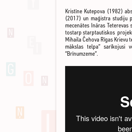
Kristīne Kutepova (1982) abs
(2017) un maģistra studiju
mecenātes Ināras Teterevas 
tostarp starptautiskos projekt
Mihaila Čehova Rīgas Krievu te
mākslas telpa” sarīkojusi v
“Brīnumzeme”.