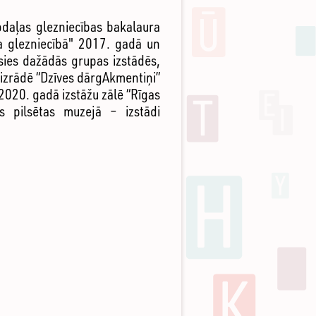
odaļas glezniecības bakalaura
 glezniecībā" 2017. gadā un
ies dažādās grupas izstādēs,
s izrādē “Dzīves dārgAkmentiņi”
 2020. gadā izstāžu zālē “Rīgas
as pilsētas muzejā – izstādi