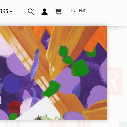
ORS
LTG
ENG