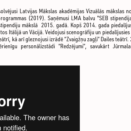
olvējusi Latvijas Mākslas akadēmijas Vizuālās mākslas n
 programmas (2019). Saņēmusi LMA balvu "SEB stipendija
stipendiju mākslā 2015. gadā. Kopš 2014. gada piedalījus
os Itālijā un Vācijā. Veidojusi scenogrāfiju un piedalījusie
ātrī, kā arī gleznojusi izrādē “Zvaigžņu zagļi” Dailes teātrī.
ērienīgu personālizstādi “Redzējumi”, savukārt Jūrmal