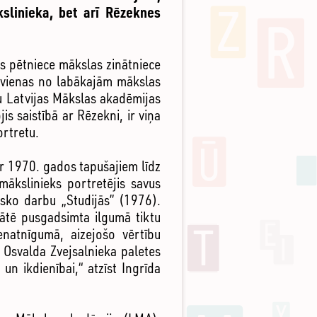
slinieka, bet arī Rēzeknes
es pētniece mākslas zinātniece
u vienas no labākajām mākslas
u Latvijas Mākslas akadēmijas
jis saistībā ar Rēzekni, ir viņa
ortretu.
r 1970. gados tapušajiem līdz
ākslinieks portretējis savus
sko darbu „Studijās” (1976).
tātē pusgadsimta ilgumā tiktu
enatnīgumā, aizejošo vērtību
 Osvalda Zvejsalnieka paletes
un ikdienībai,“ atzīst Ingrīda