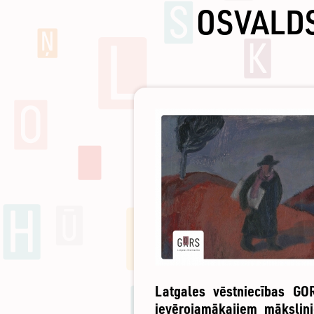
OSVALDS
Latgales vēstniecības GO
ievērojamākajiem mākslini