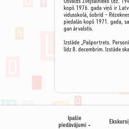
Osvalds Zvejsalnieks (dz. 1
kopš 1976. gada viņš ir Latv
vidusskolā, šobrīd – Rēzeknes
piedalās kopš 1971. gada, sar
gan ārvalstīs.
Izstāde „Pašportrets. Person
līdz 8. decembrim. Izstāde sk
Ipašie
Ekskursi
piedāvājumi