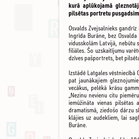
kurā aplūkojamā gleznotāj
pilsētas portretu pusgadsim
Osvalds Zvejsalnieks gandrīz 
Ingrīda Burāne, bez Osvalda 
vidusskolām Latvijā, nebūtu 
filiāles. Šo uzskaitījumu varēt
dzīves pašportrets, bet pilsē
Izstādē Latgales vēstniecībā
pat jaunākajiem gleznojumie
vecākus, pelēkā krāsu gammā
„Nezinu nevienu citu piemēru
iemūžināta vienas pilsētas 
dramatismā, ziedošo dārzu sk
klājies uz audekliem, lai sag
Burāne.