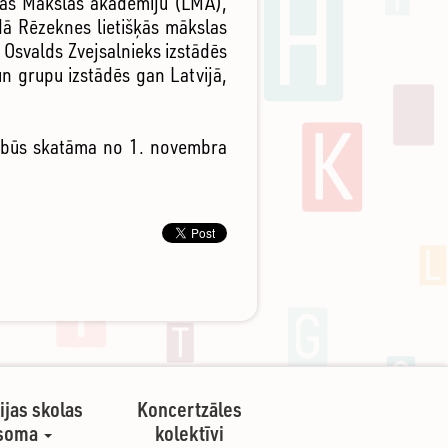
jas Mākslas akadēmiju (LMA),
dā Rēzeknes lietišķās mākslas
 Osvalds Zvejsalnieks izstādēs
un grupu izstādēs gan Latvijā,
jā būs skatāma no 1. novembra
ijas skolas
Koncertzāles
soma
kolektīvi