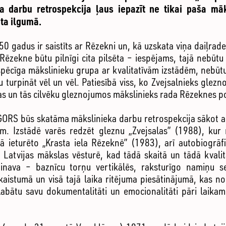
a darbu retrospekcija ļaus iepazīt ne tikai paša māk
ta ilgumā.
50 gadus ir saistīts ar Rēzekni un, kā uzskata viņa daiļrad
Rēzekne būtu pilnīgi cita pilsēta – iespējams, tajā nebūt
spēcīga mākslinieku grupa ar kvalitatīvām izstādēm, nebūt
u turpināt vēl un vēl. Patiesībā viss, ko Zvejsalnieks glezno
tas un tās cilvēku gleznojumos mākslinieks rada Rēzeknes p
 GORS būs skatāma mākslinieka darbu retrospekcija sākot a
m. Izstādē varēs redzēt gleznu „Zvejsalas” (1988), kur m
 ieturēto „Krasta iela Rēzeknē” (1983), arī autobiogrāfi
 Latvijas mākslas vēsturē, kad tādā skaitā un tādā kvali
ainava – baznīcu torņu vertikālēs, raksturīgo namiņu s
aistumā un visā tajā laika ritējuma piesātinājumā, kas no
labātu savu dokumentalitāti un emocionalitāti pāri laikam 