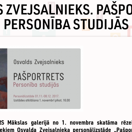
 ZVEJSALNIEKS. PAŠP
PERSONĪBA STUDIJĀS
RS Mākslas galerijā no 1. novembra skatāma rēze
ekiem Osvalda Zvejsalnieka personālizstāde „Pašport