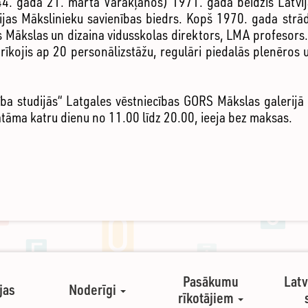
944. gada 21. martā Varakļānos) 1971. gadā beidzis Latvi
ijas Mākslinieku savienības biedrs. Kopš 1970. gada strā
 Mākslas un dizaina vidusskolas direktors, LMA profesors.
īkojis ap 20 personālizstāžu, regulāri piedalās plenēros 
ība studijās“ Latgales vēstniecības GORS Mākslas galeri
atāma katru dienu no 11.00 līdz 20.00, ieeja bez maksas.
Pasākumu
Latv
jas
Noderīgi
rīkotājiem