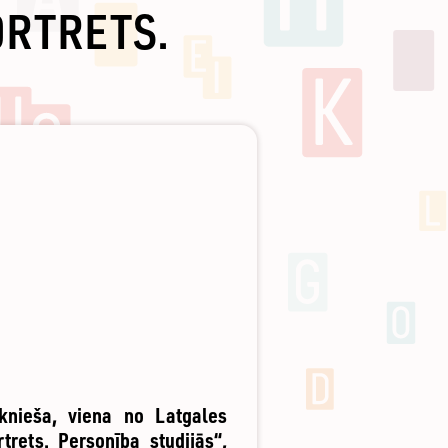
ORTRETS.
knieša, viena no Latgales
rets. Personība studijās“,