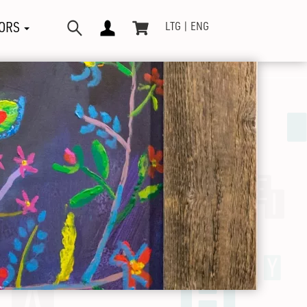
ORS
LTG
ENG