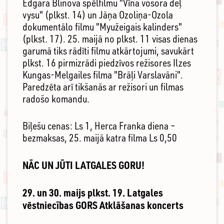
Edgara Blinova spēlfilmu "Vīna vosora deļ
vysu" (plkst. 14) un Jāņa Ozoliņa-Ozola
dokumentālo filmu "Myužeigais kalinders"
(plkst. 17). 25. maijā no plkst. 11 visas dienas
garumā tiks rādīti filmu atkārtojumi, savukārt
plkst. 16 pirmizrādi piedzīvos režisores Ilzes
Kungas-Melgailes filma "Brāļi Varslavāni".
Paredzēta arī tikšanās ar režisori un filmas
radošo komandu.
Biļešu cenas: Ls 1, Herca Franka diena –
bezmaksas, 25. maijā katra filma Ls 0,50
NĀC UN JŪTI LATGALES GORU!
29. un 30. maijs plkst. 19. Latgales
vēstniecības GORS Atklāšanas koncerts