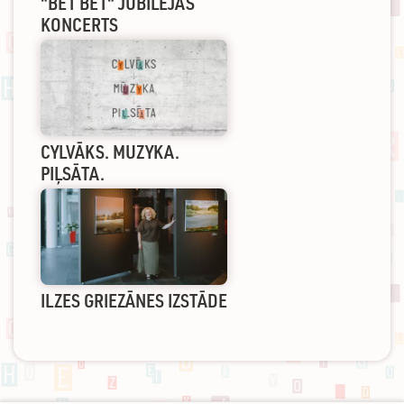
"BET BET" JUBILEJAS
KONCERTS
CYLVĀKS. MUZYKA.
PIĻSĀTA.
ILZES GRIEZĀNES IZSTĀDE