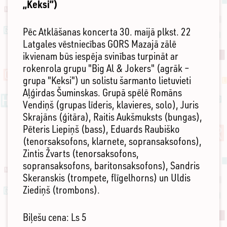
„Keksi”)
Pēc Atklāšanas koncerta 30. maijā plkst. 22
Latgales vēstniecības GORS Mazajā zālē
ikvienam būs iespēja svinības turpināt ar
rokenrola grupu "Big Al & Jokers" (agrāk –
grupa "Keksi") un solistu šarmanto lietuvieti
Aļģirdas Šuminskas. Grupā spēlē Romāns
Vendiņš (grupas līderis, klavieres, solo), Juris
Skrajāns (ģitāra), Raitis Aukšmuksts (bungas),
Pēteris Liepiņš (bass), Eduards Raubiško
(tenorsaksofons, klarnete, sopransaksofons),
Zintis Žvarts (tenorsaksofons,
sopransaksofons, baritonsaksofons), Sandris
Skeranskis (trompete, flīgelhorns) un Uldis
Ziediņš (trombons).
Biļešu cena: Ls 5