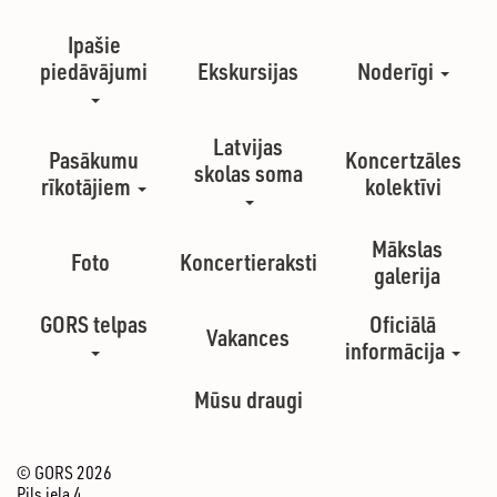
Ipašie
piedāvājumi
Ekskursijas
Noderīgi
Latvijas
Pasākumu
Koncertzāles
skolas soma
rīkotājiem
kolektīvi
Mākslas
Foto
Koncertieraksti
galerija
GORS telpas
Oficiālā
Vakances
informācija
Mūsu draugi
© GORS 2026
Pils iela 4