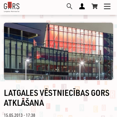
Pārlekt
Toggl
uz
navig
galveno
saturu
LATGALES VĒSTNIECĪBAS GORS
ATKLĀŠANA
15.05.2013 - 17:38