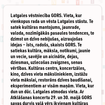
Latgales vēstniecība GORS. Vieta, kur
vienkopus rada un vēsta Latgales stāstu. Te
satek kultūras mantojums, jaunrade,
valoda, nozīmīgākās pasaules tendences, te
dzimst un dzīvo nebijušas, aizraujošas
idejas – īsts, radošs, skaists GORS. Te
satiekas kultūra, māksla, notikumi, jaunie
un vecie, savējie un aicinātie, dejas,
dziesmas, uzlecošas zvaigznes, senas
vērtības. Kultūras centrs, koncertzāles,
kino, dzīves vieta māksliniekiem, izstāžu
vieta mākslai, restorāns dzīves baudīšanai,
eksperimentiem ar visām maņām. Vieta, kur
dun un dūc. Latgales atmodas vieta. Ar
Atklāšanas koncertu 29. un 30. maijā GORS
savas durvis vaļā vērs ikvienam kultūras