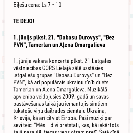
Biļešu cena: Ls 7 - 10
TE DEJO!
1. jūnijs plkst. 21. "Dabasu Durovys", "Bez
PVN",
Tamerlan un Aļena
Omargalieva
1. jūnija vakara koncertā plkst. 21 Latgales
vēstniecības GORS Lielajā zālē uzstāsies
latgaliešu grupas "Dabasu Durovys" un "Bez
PVN", kā arī populārais ukraiņu r’n’b duets
Tamerlan un Aļena Omargalieva. Muzikālā
apvienība veidojusies 2009. gadā un savas
pastāvēšanas laikā jau iemantojis simtiem
tūkstošu viņu daiļrades cienītāju Ukrainā,
Krievijā, kā arī citviet Eiropā. Paši mūziķi par
sevi teic: "Mēs – divi pretstati, kas, kā iekārtots
šajā pasaulē, tiecas viens otram pretī. Šajā cīņā