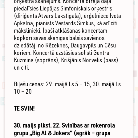
orķestra skanējums. Koncerta otrajā daļā
piedalīsies Liepājas Simfoniskais orķestris
(diriģents Atvars Lakstīgala), ērģelniece Iveta
Apkalna, pianists Vestards Šimkus, kā arī citi
mākslinieki. Īpaši atklāšanas koncertam
kopkorī savas skanīgās balsis savienos
dziedātāji no Rēzeknes, Daugavpils un Cēsu
koriem. Koncertā uzstāsies solisti Guntra
Kuzmina (soprāns), Krišjānis Norvelis (bass)
un citi.
Biļešu cenas: 29. maijā Ls 5 – 15, 30. maijā Ls
10 – 20
TE SVIN!
30. maijs plkst. 22. Svinības ar rokenrola
grupu „Big Al & Jokers” (agrāk – grupa