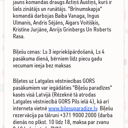
jauns komandas draugs Actiņš Austiņš, kurš ir
liels zinātājs un runātājs. "Brīnumskapja"
komandā darbojas Baiba Vanaga, Ingus
Ulmanis, Andris Sējāns, Aigars Voitišķis,
Kristīne Jurjāne, Anrijs Grinbergs Un Roberts
Rasa.
Biļešu cenas: Ls 3 iepriekšpārdošanā, Ls 4
pasākuma dienā, bērniem līdz piecu gadu
vecumam ieeja bez maksas
Biļetes uz Latgales vēstniecības GORS
pasākumiem var iegādāties "Biļešu paradīzes"
kasēs visā Latvijā (Rēzeknē tā atrodas
Latgales vēstniecībā GORS Pils ielā 4), kā arī
interneta vietnē
www.bilesuparadize.lv
. Biļešu
rezervācija pa tālruni +371 9000 2000 (darba
dienās no plkst. 10 līdz 18, maksa par zvanu