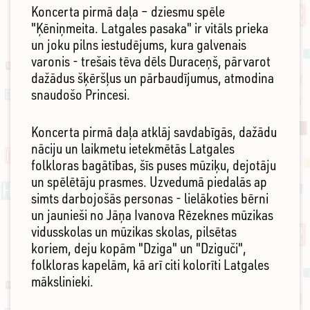
Koncerta pirmā daļa – dziesmu spēle
"Ķēniņmeita. Latgales pasaka" ir vitāls prieka
un joku pilns iestudējums, kura galvenais
varonis - trešais tēva dēls Duraceņš, pārvarot
dažādus šķēršļus un pārbaudījumus, atmodina
snaudošo Princesi.
Koncerta pirmā daļa atklāj savdabīgās, dažādu
nāciju un laikmetu ietekmētās Latgales
folkloras bagātības, šīs puses mūziķu, dejotāju
un spēlētāju prasmes. Uzvedumā piedalās ap
simts darbojošās personas - lielākoties bērni
un jaunieši no Jāņa Ivanova Rēzeknes mūzikas
vidusskolas un mūzikas skolas, pilsētas
koriem, deju kopām "Dziga" un "Dziguči",
folkloras kapelām, kā arī citi kolorīti Latgales
mākslinieki.