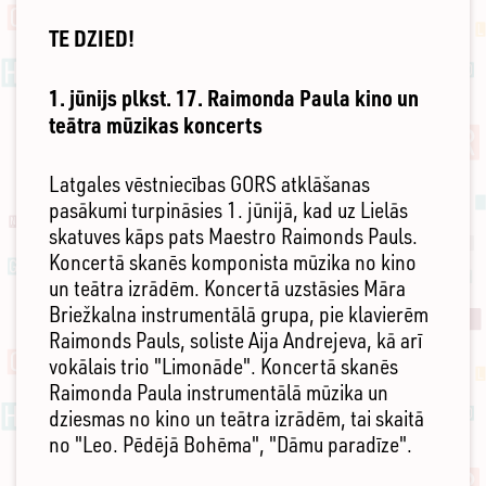
TE DZIED!
1. jūnijs plkst. 17. Raimonda Paula kino un
teātra mūzikas koncerts
Latgales vēstniecības GORS atklāšanas
pasākumi turpināsies 1. jūnijā, kad uz Lielās
skatuves kāps pats Maestro Raimonds Pauls.
Koncertā skanēs komponista mūzika no kino
un teātra izrādēm. Koncertā uzstāsies Māra
Briežkalna instrumentālā grupa, pie klavierēm
Raimonds Pauls, soliste Aija Andrejeva, kā arī
vokālais trio "Limonāde". Koncertā skanēs
Raimonda Paula instrumentālā mūzika un
dziesmas no kino un teātra izrādēm, tai skaitā
no "Leo. Pēdējā Bohēma", "Dāmu paradīze".