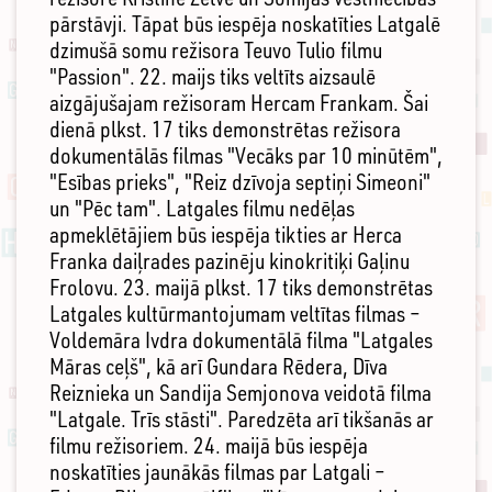
pārstāvji. Tāpat būs iespēja noskatīties Latgalē
dzimušā somu režisora Teuvo Tulio filmu
"Passion". 22. maijs tiks veltīts aizsaulē
aizgājušajam režisoram Hercam Frankam. Šai
dienā plkst. 17 tiks demonstrētas režisora
dokumentālās filmas "Vecāks par 10 minūtēm",
"Esības prieks", "Reiz dzīvoja septiņi Simeoni"
un "Pēc tam". Latgales filmu nedēļas
apmeklētājiem būs iespēja tikties ar Herca
Franka daiļrades pazinēju kinokritiķi Gaļinu
Frolovu. 23. maijā plkst. 17 tiks demonstrētas
Latgales kultūrmantojumam veltītas filmas –
Voldemāra Ivdra dokumentālā filma "Latgales
Māras ceļš", kā arī Gundara Rēdera, Dīva
Reiznieka un Sandija Semjonova veidotā filma
"Latgale. Trīs stāsti". Paredzēta arī tikšanās ar
filmu režisoriem. 24. maijā būs iespēja
noskatīties jaunākās filmas par Latgali –