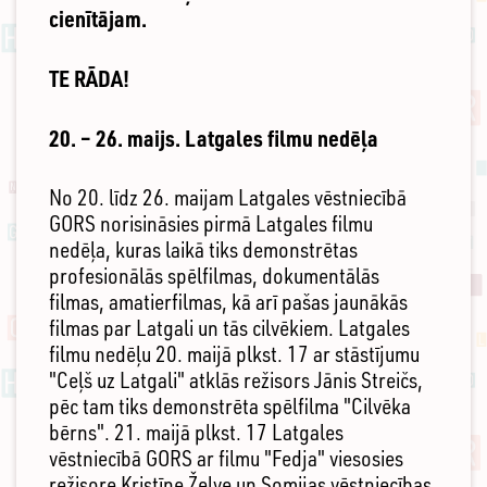
cienītājam.
TE RĀDA!
20. – 26. maijs. Latgales filmu nedēļa
No 20. līdz 26. maijam Latgales vēstniecībā
GORS norisināsies pirmā Latgales filmu
nedēļa, kuras laikā tiks demonstrētas
profesionālās spēlfilmas, dokumentālās
filmas, amatierfilmas, kā arī pašas jaunākās
filmas par Latgali un tās cilvēkiem. Latgales
filmu nedēļu 20. maijā plkst. 17 ar stāstījumu
"Ceļš uz Latgali" atklās režisors Jānis Streičs,
pēc tam tiks demonstrēta spēlfilma "Cilvēka
bērns". 21. maijā plkst. 17 Latgales
vēstniecībā GORS ar filmu "Fedja" viesosies
režisore Kristīne Želve un Somijas vēstniecības