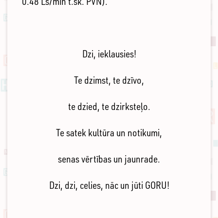
0.48 Ls/min t.sk. PVN).
Dzi, ieklausies!
Te dzimst, te dzīvo,
te dzied, te dzirksteļo.
Te satek kultūra un notikumi,
senas vērtības un jaunrade.
Dzi, dzi, celies, nāc un jūti GORU!