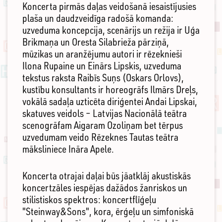
Koncerta pirmās daļas veidošanā iesaistījusies
plaša un daudzveidīga radošā komanda:
uzveduma koncepcija, scenārijs un režija ir Uģa
Brikmaņa un Oresta Silabrieža pārziņā,
mūzikas un aranžējumu autori ir rēzeknieši
Ilona Rupaine un Einārs Lipskis, uzveduma
tekstus raksta Raibīs Suņs (Oskars Orlovs),
kustību konsultants ir horeogrāfs Ilmārs Dreļs,
vokālā sadaļa uzticēta diriģentei Andai Lipskai,
skatuves veidols – Latvijas Nacionālā teātra
scenogrāfam Aigaram Ozoliņam bet tērpus
uzvedumam veido Rēzeknes Tautas teātra
māksliniece Ināra Apele.
Koncerta otrajai daļai būs jāatklāj akustiskās
koncertzāles iespējas dažādos žanriskos un
stilistiskos spektros: koncertflīģeļu
"Steinway&Sons", kora, ērģeļu un simfoniskā