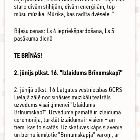
starp divām stihijām, divām enerģijām, top
mūsu mūzika. Mūzika, kas radīta dvēselei."
Biļešu cenas: Ls 4 iepriekšpārdošanā, Ls 5
pasākuma dienā
TE BRĪNĀS!
2. jūnijs plkst. 16. "Izlaidums Brīnumskapī"
2. jūnijā plkst. 16 Latgales vēstniecības GORS
Lielajā zālē norisināsies muzikāli teatrāls
uzvedums visai ģimenei "Izlaidums
Brīnumskapī". Uzveduma pamatā ir izlaiduma
ceremonija, turklāt izlaidums ir visiem – arī
tiem, kas to skatās. Uz skatuves kāps slavenie
un bērnu iemīļotie "Brīnumskapja" varoņi, arī