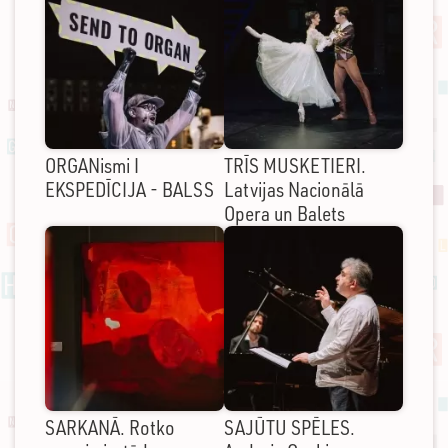
ORGANismi I
TRĪS MUSKETIERI.
EKSPEDĪCIJA - BALSS
Latvijas Nacionālā
Opera un Balets
SARKANĀ. Rotko
SAJŪTU SPĒLES.