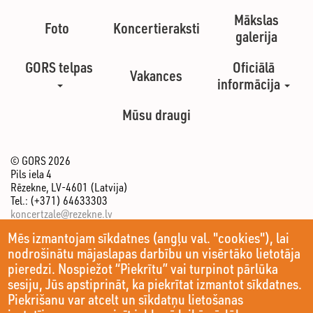
Mākslas
Foto
Koncertieraksti
galerija
GORS telpas
Oficiālā
Vakances
informācija
Mūsu draugi
© GORS 2026
Pils iela 4
Rēzekne, LV-4601 (Latvija)
Tel.: (+371) 64633303
koncertzale@rezekne.lv
Mēs izmantojam sīkdatnes (angļu val. "cookies"), lai
nodrošinātu mājaslapas darbību un visērtāko lietotāja
pieredzi. Nospiežot “Piekrītu” vai turpinot pārlūka
sesiju, Jūs apstiprināt, ka piekrītat izmantot sīkdatnes.
Piekrišanu var atcelt un sīkdatņu lietošanas