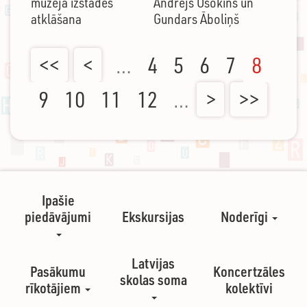
muzeja izstādes
Andrejs Osokins un
atklāšana
Gundars Āboliņš
<<
<
…
4
5
6
7
8
9
10
11
12
…
>
>>
Ipašie
piedāvājumi
Ekskursijas
Noderīgi
Latvijas
Pasākumu
Koncertzāles
skolas soma
rīkotājiem
kolektīvi