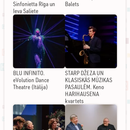
Sinfonietta Rīga un
Balets
Ieva Saliete
BLU INFINITO.
STARP DŽEZA UN
eVolution Dance
KLASISKĀS MŪZIKAS
Theatre (Itālija)
PASAULĒM. Keno
HARIHAUSENA
kvartets