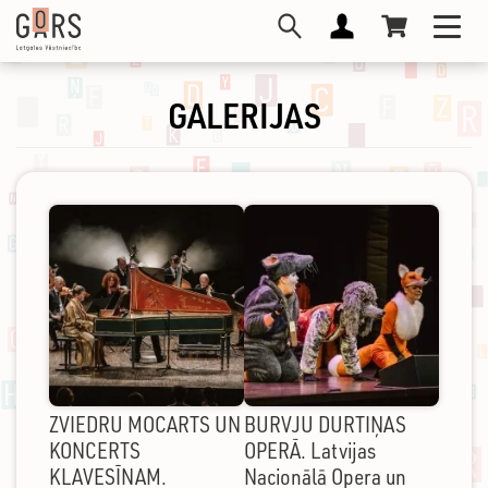
Pārlekt
Toggl
uz
navig
galveno
saturu
GALERIJAS
ZVIEDRU MOCARTS UN
BURVJU DURTIŅAS
KONCERTS
OPERĀ. Latvijas
KLAVESĪNAM.
Nacionālā Opera un