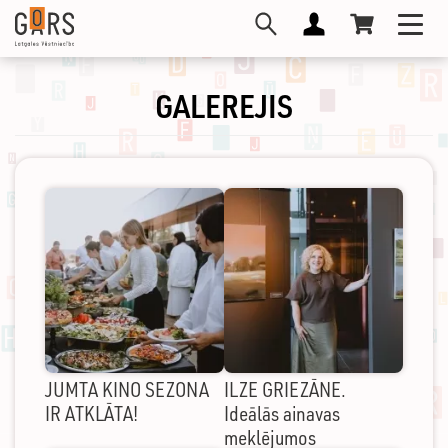
Pārlekt
Toggl
uz
navig
galveno
saturu
GALEREJIS
JUMTA KINO SEZONA
ILZE GRIEZĀNE.
IR ATKLĀTA!
Ideālās ainavas
meklējumos