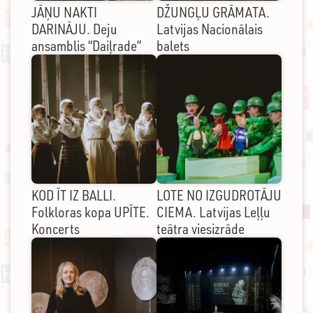
JĀŅU NAKTI
DŽUNGĻU GRĀMATA.
DARINĀJU. Deju
Latvijas Nacionālais
ansamblis “Daiļrade”
balets
KOD ĪT IZ BALLI.
LOTE NO IZGUDROTĀJU
Folkloras kopa UPĪTE.
CIEMA. Latvijas Leļļu
Koncerts
teātra viesizrāde