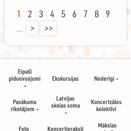
1
2
3
4
5
6
7
8
9
…
>
>>
Eipašī
pīduovuojumi
Ekskursijas
Noderīgi
Latvijas
Pasākumu
Koncertzāles
skolas soma
rīkotājiem
kolektīvi
Mākslas
Foto
Koncertieraksti