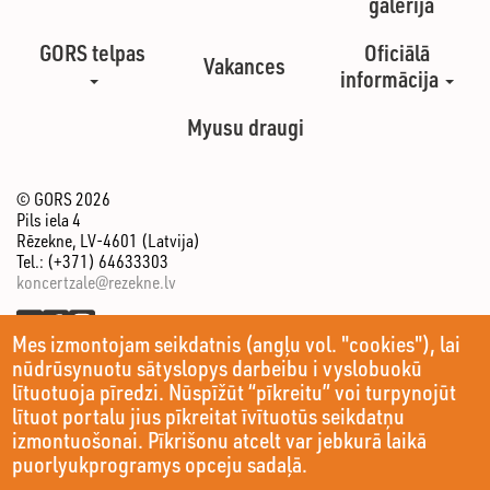
galerija
GORS telpas
Oficiālā
Vakances
informācija
Myusu draugi
© GORS 2026
Pils iela 4
Rēzekne, LV-4601 (Latvija)
Tel.: (+371) 64633303
koncertzale@rezekne.lv
Mes izmontojam seikdatnis (angļu vol. "cookies"), lai
nūdrūsynuotu sātyslopys darbeibu i vyslobuokū
lītuotuoja pīredzi. Nūspīžūt “pīkreitu” voi turpynojūt
lītuot portalu jius pīkreitat īvītuotūs seikdatņu
izmontuošonai. Pīkrišonu atcelt var jebkurā laikā
puorlyukprogramys opceju sadaļā.