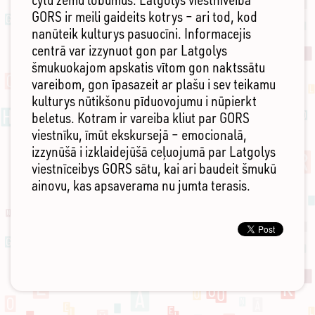
GORS ir meili gaideits kotrys – ari tod, kod
nanūteik kulturys pasuocīni. Informacejis
centrā var izzynuot gon par Latgolys
šmukuokajom apskatis vītom gon naktssātu
vareibom, gon īpasazeit ar plašu i sev teikamu
kulturys nūtikšonu pīduovojumu i nūpierkt
beletus. Kotram ir vareiba kliut par GORS
viestnīku, īmūt ekskursejā – emocionalā,
izzynūšā i izklaidejūšā ceļuojumā par Latgolys
viestnīceibys GORS sātu, kai ari baudeit šmukū
ainovu, kas apsaverama nu jumta terasis.