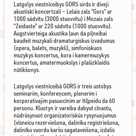
Latgolys viestnīceibys GORS sirds ir diveji
akustiskī koncertzali – Lelais zals “Gors” ar
1000 sādvītu (3000 stuovvītu) i Mozais zals
“Zeidaste” ar 220 sādvītu (1000 stuovvītu).
Augstvierteiga akustika ļaun da piļneibai
baudeit muzykali dramaturgiskus izvadumus
(opera, balets, muzykli), simfoniskuos
muzykys koncertus, kora i kamermuzykys
koncertus, amatermuokslys i plašizklaidis
nūtikšonys.
Latgolys viestnīceibā GORS ir treis ustobys
seminarim, konfereņcem, plenerim i
korporativajim pasuocīnim ar ītiļpeidu da 60
personu. Kluotyn ir vareiba dabyut cīnastu,
nūdrūsynuot organizatoriskūs rysynuojumus
(vīsneicu rezerviešona, dalinīku registriešona,
dalinīku vuordu karšu sagataveišona, izdalis