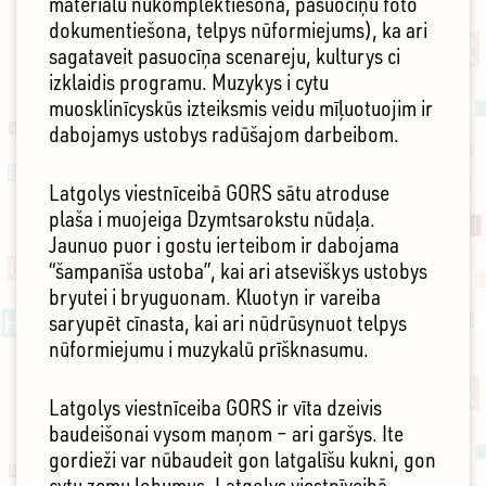
materialu nūkomplektiešona, pasuocīņu foto
dokumentiešona, telpys nūformiejums), ka ari
sagataveit pasuocīņa scenareju, kulturys ci
izklaidis programu. Muzykys i cytu
muosklinīcyskūs izteiksmis veidu mīļuotuojim ir
dabojamys ustobys radūšajom darbeibom.
Latgolys viestnīceibā GORS sātu atroduse
plaša i muojeiga Dzymtsarokstu nūdaļa.
Jaunuo puor i gostu ierteibom ir dabojama
“šampanīša ustoba”, kai ari atseviškys ustobys
bryutei i bryuguonam. Kluotyn ir vareiba
saryupēt cīnasta, kai ari nūdrūsynuot telpys
nūformiejumu i muzykalū prīšknasumu.
Latgolys viestnīceiba GORS ir vīta dzeivis
baudeišonai vysom maņom – ari garšys. Ite
gordieži var nūbaudeit gon latgalīšu kukni, gon
cytu zemu lobumus. Latgolys viestnīveibā