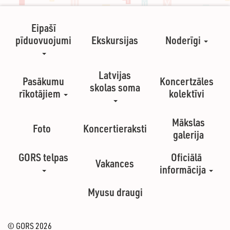
Eipašī
pīduovuojumi
Ekskursijas
Noderīgi
Latvijas
Pasākumu
Koncertzāles
skolas soma
rīkotājiem
kolektīvi
Mākslas
Foto
Koncertieraksti
galerija
GORS telpas
Oficiālā
Vakances
informācija
Myusu draugi
© GORS 2026