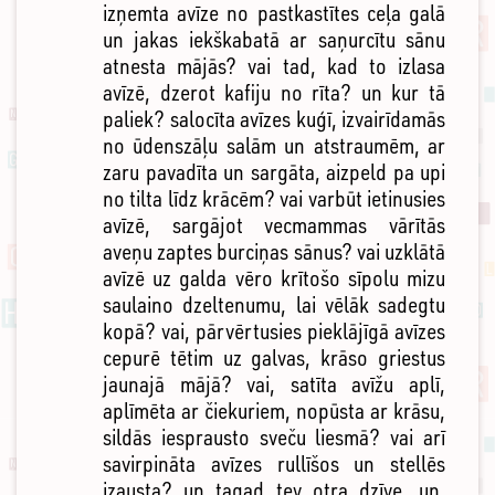
izņemta avīze no pastkastītes ceļa galā
un jakas iekškabatā ar saņurcītu sānu
atnesta mājās? vai tad, kad to izlasa
avīzē, dzerot kafiju no rīta? un kur tā
paliek? salocīta avīzes kuģī, izvairīdamās
no ūdenszāļu salām un atstraumēm, ar
zaru pavadīta un sargāta, aizpeld pa upi
no tilta līdz krācēm? vai varbūt ietinusies
avīzē, sargājot vecmammas vārītās
aveņu zaptes burciņas sānus? vai uzklātā
avīzē uz galda vēro krītošo sīpolu mizu
saulaino dzeltenumu, lai vēlāk sadegtu
kopā? vai, pārvērtusies pieklājīgā avīzes
cepurē tētim uz galvas, krāso griestus
jaunajā mājā? vai, satīta avīžu aplī,
aplīmēta ar čiekuriem, nopūsta ar krāsu,
sildās iesprausto sveču liesmā? vai arī
savirpināta avīzes rullīšos un stellēs
izausta? un tagad tev otra dzīve. un,