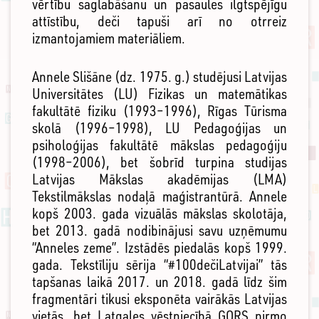
vērtību saglabāšanu un pasaules ilgtspējīgu
attīstību, deči tapuši arī no otrreiz
izmantojamiem materiāliem.
Annele Slišāne (dz. 1975. g.) studējusi Latvijas
Universitātes (LU) Fizikas un matemātikas
fakultātē fiziku (1993–1996), Rīgas Tūrisma
skolā (1996–1998), LU Pedagoģijas un
psiholoģijas fakultātē mākslas pedagoģiju
(1998–2006), bet šobrīd turpina studijas
Latvijas Mākslas akadēmijas (LMA)
Tekstilmākslas nodaļā maģistrantūrā. Annele
kopš 2003. gada vizuālās mākslas skolotāja,
bet 2013. gadā nodibinājusi savu uzņēmumu
“Anneles zeme”. Izstādēs piedalās kopš 1999.
gada. Tekstīliju sērija “#100dečiLatvijai” tās
tapšanas laikā 2017. un 2018. gadā līdz šim
fragmentāri tikusi eksponēta vairākās Latvijas
vietās, bet Latgales vēstniecībā GORS pirmo