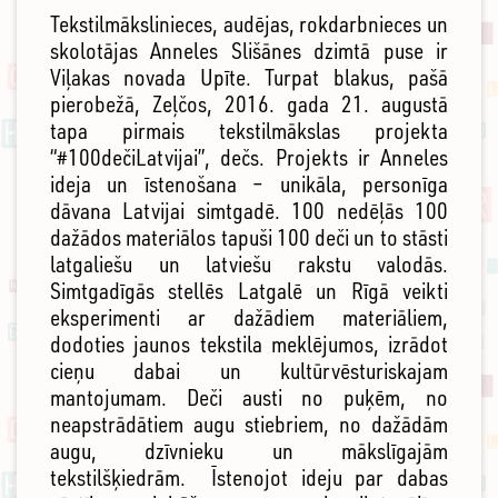
Tekstilmākslinieces, audējas, rokdarbnieces un
skolotājas Anneles Slišānes dzimtā puse ir
Viļakas novada Upīte. Turpat blakus, pašā
pierobežā, Zeļčos, 2016. gada 21. augustā
tapa pirmais tekstilmākslas projekta
“#100dečiLatvijai”, dečs. Projekts ir Anneles
ideja un īstenošana – unikāla, personīga
dāvana Latvijai simtgadē. 100 nedēļās 100
dažādos materiālos tapuši 100 deči un to stāsti
latgaliešu un latviešu rakstu valodās.
Simtgadīgās stellēs Latgalē un Rīgā veikti
eksperimenti ar dažādiem materiāliem,
dodoties jaunos tekstila meklējumos, izrādot
cieņu dabai un kultūrvēsturiskajam
mantojumam. Deči austi no puķēm, no
neapstrādātiem augu stiebriem, no dažādām
augu, dzīvnieku un mākslīgajām
tekstilšķiedrām. Īstenojot ideju par dabas