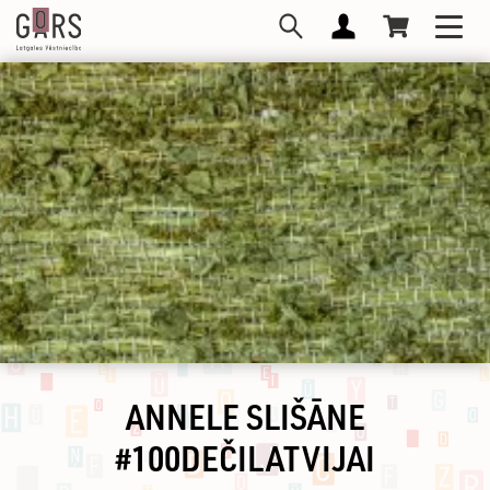
Pārlekt
Toggl
uz
navig
galveno
saturu
ANNELE SLIŠĀNE
#100DEČILATVIJAI