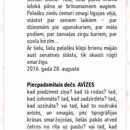
ielokā pilna ar brīnumainiem augiem.
Pelašķu ziedu čemuri smagi līgojas vējā,
stāstot par seniem laikiem – par
dziesmām pie ugunskuriem, par māla
podiem, par savvaļas zirgu bariem, par
ozolu birzīm...
Ar lielu, lielu pelašķu klēpi brienu mājās
aust senatnes stāstu, tik skaisti rūgti
smaržīgu.
2016. gada 28. augustā
Piecpadsmitais deč
s
AVĪZES
.
kad piedzimst ziņa? kad tā rodas? tad,
kad izdomāta? tad, kad sadzirdēta? tad,
kad uzzināta? vai tad, kad to nodrukā
avīzēs, un smagās, pēc tipogrāfijas
krāsas smaržojošās, lielās pakās atved
četros no rīta uz pastu? vai tad, kad