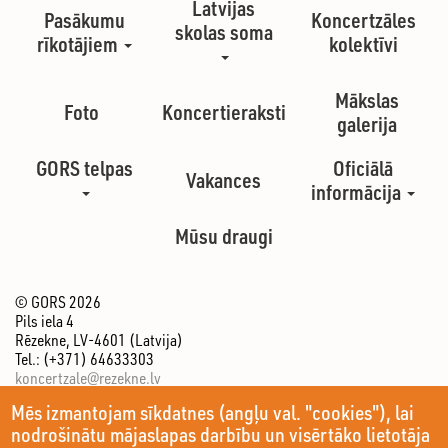
Latvijas
Pasākumu
Koncertzāles
skolas soma
rīkotājiem
kolektīvi
Mākslas
Foto
Koncertieraksti
galerija
GORS telpas
Oficiālā
Vakances
informācija
Mūsu draugi
© GORS 2026
Pils iela 4
Rēzekne, LV-4601 (Latvija)
Tel.: (+371) 64633303
koncertzale@rezekne.lv
Mēs izmantojam sīkdatnes (angļu val. "cookies"), lai
nodrošinātu mājaslapas darbību un visērtāko lietotāja