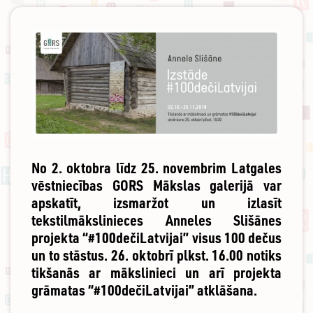
No 2. oktobra līdz 25. novembrim Latgales
vēstniecības GORS Mākslas galerijā var
apskatīt, izsmaržot un izlasīt
tekstilmākslinieces Anneles Slišānes
projekta “#100dečiLatvijai” visus 100 dečus
un to stāstus. 26. oktobrī plkst. 16.00 notiks
tikšanās ar mākslinieci un arī projekta
grāmatas “#100dečiLatvijai” atklāšana.