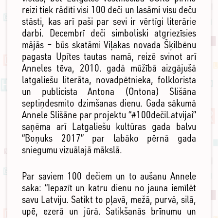
reizi tiek rādīti visi 100 deči un lasāmi visu deču
stāsti, kas arī paši par sevi ir vērtīgi literārie
darbi. Decembrī deči simboliski atgriezīsies
mājās – būs skatāmi Viļakas novada Šķilbēnu
pagasta Upītes tautas namā, reizē svinot arī
Anneles tēva, 2010. gadā mūžībā aizgājušā
latgaliešu literāta, novadpētnieka, folklorista
un publicista Antona (Ontona) Slišāna
septiņdesmito dzimšanas dienu. Gada sākumā
Annele Slišāne par projektu “#100dečiLatvijai”
saņēma arī Latgaliešu kultūras gada balvu
“Boņuks 2017” par labāko pērnā gada
sniegumu vizuālajā mākslā.
Par saviem 100 dečiem un to aušanu Annele
saka: “Iepazīt un katru dienu no jauna iemīlēt
savu Latviju. Satikt to pļavā, mežā, purvā, silā,
upē, ezerā un jūrā. Satikšanās brīnumu un