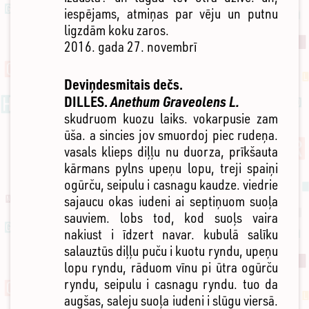
iespējams, atmiņas par vēju un putnu
ligzdām koku zaros.
2016. gada 27. novembrī
Deviņdesmitais dečs.
DILLES.
Anethum Graveolens L.
skudruom kuozu laiks. vokarpusie zam
ūša. a sincies jov smuordoj piec rudeņa.
vasals klieps diļļu nu duorza, prīkšauta
kārmans pylns upeņu lopu, treji spaiņi
ogūrču, seipulu i casnagu kaudze. viedrie
sajaucu okas iudeni ai septiņuom suoļa
sauviem. lobs tod, kod suoļs vaira
nakiust i īdzert navar. kubulā salīku
salauztūs diļļu puču i kuotu ryndu, upeņu
lopu ryndu, rāduom vīnu pi ūtra ogūrču
ryndu, seipulu i casnagu ryndu. tuo da
augšas, saleju suoļa iudeni i slūgu viersā.