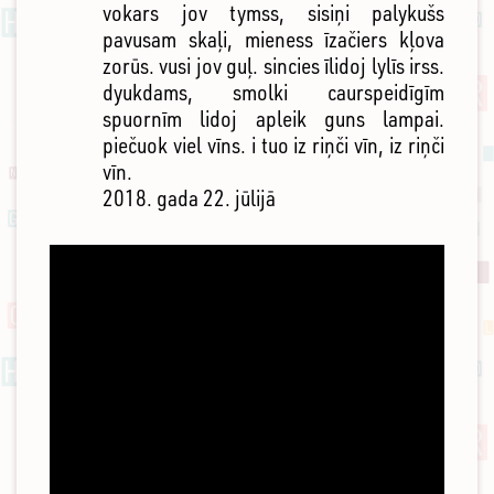
vokars jov tymss, sisiņi palykušs
pavusam skaļi, mieness īzačiers kļova
zorūs. vusi jov guļ. sincies īlidoj lylīs irss.
dyukdams, smolki caurspeidīgīm
spuornīm lidoj apleik guns lampai.
piečuok viel vīns. i tuo iz riņči vīn, iz riņči
vīn.
2018. gada 22. jūlijā