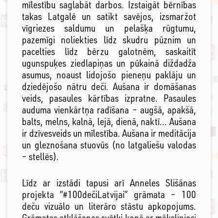
mīlestību saglabāt darbos. Izstaigāt bērnības
takas Latgalē un satikt savējos, izsmaržot
vīgriezes saldumu un pelašķa rūgtumu,
pazemīgi noliekties līdz skudru pūznim un
pacelties līdz bērzu galotnēm, saskaitīt
ugunspuķes ziedlapiņas un pūkainā diždadža
asumus, noaust lidojošo pieneņu paklāju un
dziedējošo nātru deči. Aušana ir domāšanas
veids, pasaules kārtības izpratne. Pasaules
auduma vienkārtņa radīšana – augšā, apakšā,
balts, melns, kalnā, lejā, dienā, naktī... Aušana
ir dzīvesveids un mīlestība. Aušana ir meditācija
un gleznošana stuovūs (no latgaliešu valodas
– stellēs).
Līdz ar izstādi tapusi arī Anneles Slišānas
projekta “#100dečiLatvijai” grāmata – 100
deču vizuālo un literāro stāstu apkopojums.
Grāmatas atklāšanas svētki kopā ar mākslinieci