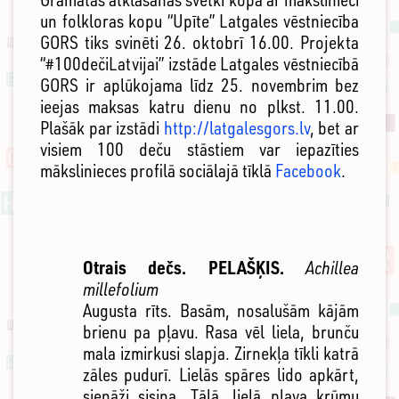
un folkloras kopu “Upīte” Latgales vēstniecība
GORS tiks svinēti 26. oktobrī 16.00. Projekta
“#100dečiLatvijai” izstāde Latgales vēstniecībā
GORS ir aplūkojama līdz 25. novembrim bez
ieejas maksas katru dienu no plkst. 11.00.
Plašāk par izstādi
http://latgalesgors.lv
, bet ar
visiem 100 deču stāstiem var iepazīties
mākslinieces profilā sociālajā tīklā
Facebook
.
Otrais dečs.
PELAŠĶIS.
Achillea
millefolium
Augusta rīts. Basām, nosalušām kājām
brienu pa pļavu. Rasa vēl liela, brunču
mala izmirkusi slapja. Zirnekļa tīkli katrā
zāles pudurī. Lielās spāres lido apkārt,
sienāži sisina. Tālā, lielā pļava krūmu