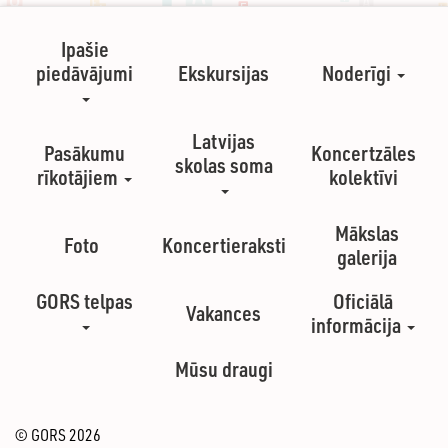
Ipašie
piedāvājumi
Ekskursijas
Noderīgi
Latvijas
Pasākumu
Koncertzāles
skolas soma
rīkotājiem
kolektīvi
Mākslas
Foto
Koncertieraksti
galerija
GORS telpas
Oficiālā
Vakances
informācija
Mūsu draugi
© GORS 2026