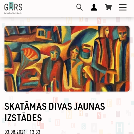
Pārlekt
Toggl
uz
navig
galveno
saturu
SKATĀMAS DIVAS JAUNAS
IZSTĀDES
03.08.2021 - 13:33