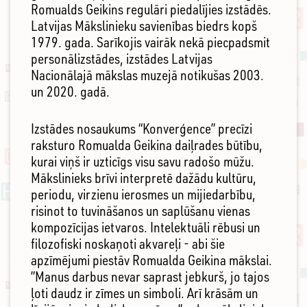
Romualds Geikins regulāri piedalījies izstādēs.
Latvijas Mākslinieku savienības biedrs kopš
1979. gada. Sarīkojis vairāk nekā piecpadsmit
personālizstādes, izstādes Latvijas
Nacionālajā mākslas muzejā notikušas 2003.
un 2020. gadā.
Izstādes nosaukums “Konverģence” precīzi
raksturo Romualda Geikina daiļrades būtību,
kurai viņš ir uzticīgs visu savu radošo mūžu.
Mākslinieks brīvi interpretē dažādu kultūru,
periodu, virzienu ierosmes un mijiedarbību,
risinot to tuvināšanos un saplūšanu vienas
kompozīcijas ietvaros. Intelektuāli rēbusi un
filozofiski noskaņoti akvareļi - abi šie
apzīmējumi piestāv Romualda Geikina mākslai.
”Manus darbus nevar saprast jebkurš, jo tajos
ļoti daudz ir zīmes un simboli. Arī krāsām un