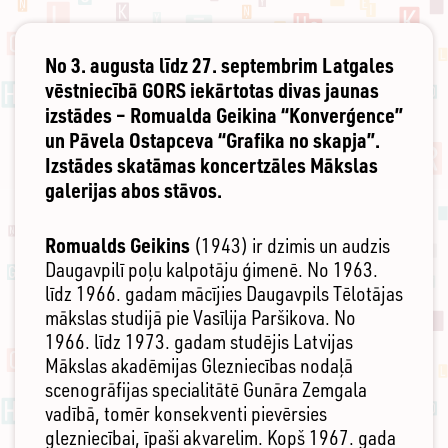
No 3. augusta līdz 27. septembrim Latgales
vēstniecībā GORS iekārtotas divas jaunas
izstādes – Romualda Geikina “Konverģence”
un Pāvela Ostapceva “Grafika no skapja”.
Izstādes skatāmas koncertzāles Mākslas
galerijas abos stāvos.
Romualds Geikins
(1943) ir dzimis un audzis
Daugavpilī poļu kalpotāju ģimenē. No 1963.
līdz 1966. gadam mācījies Daugavpils Tēlotājas
mākslas studijā pie Vasīlija Paršikova. No
1966. līdz 1973. gadam studējis Latvijas
Mākslas akadēmijas Glezniecības nodaļā
scenogrāfijas specialitātē Gunāra Zemgala
vadībā, tomēr konsekventi pievērsies
glezniecībai, īpaši akvarelim. Kopš 1967. gada