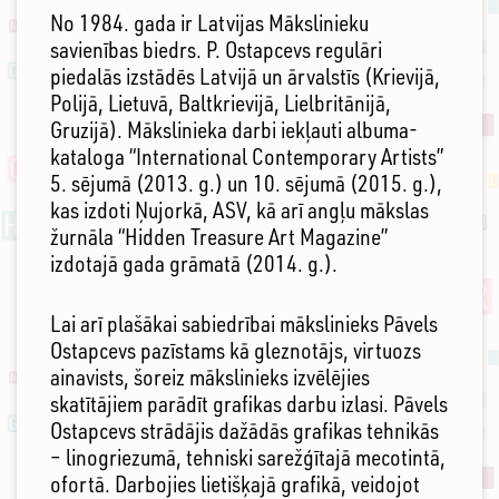
No 1984. gada ir Latvijas Mākslinieku
savienības biedrs. P. Ostapcevs regulāri
piedalās izstādēs Latvijā un ārvalstīs (Krievijā,
Polijā, Lietuvā, Baltkrievijā, Lielbritānijā,
Gruzijā). Mākslinieka darbi iekļauti albuma-
kataloga “International Contemporary Artists”
5. sējumā (2013. g.) un 10. sējumā (2015. g.),
kas izdoti Ņujorkā, ASV, kā arī angļu mākslas
žurnāla “Hidden Treasure Art Magazine”
izdotajā gada grāmatā (2014. g.).
Lai arī plašākai sabiedrībai mākslinieks Pāvels
Ostapcevs pazīstams kā gleznotājs, virtuozs
ainavists, šoreiz mākslinieks izvēlējies
skatītājiem parādīt grafikas darbu izlasi. Pāvels
Ostapcevs strādājis dažādās grafikas tehnikās
– linogriezumā, tehniski sarežģītajā mecotintā,
ofortā. Darbojies lietišķajā grafikā, veidojot