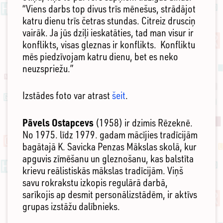
“Viens darbs top divus trīs mēnešus, strādājot
katru dienu trīs četras stundas. Citreiz drusciņ
vairāk. Ja jūs dziļi ieskatāties, tad man visur ir
konflikts, visas gleznas ir konflikts. Konfliktu
mēs piedzīvojam katru dienu, bet es neko
neuzspriežu.”
Izstādes foto var atrast
šeit
.
Pāvels Ostapcevs
(1958) ir dzimis Rēzeknē.
No 1975. līdz 1979. gadam mācījies tradīcijām
bagātajā K. Savicka Penzas Mākslas skolā, kur
apguvis zīmēšanu un gleznošanu, kas balstīta
krievu reālistiskās mākslas tradīcijām. Viņš
savu rokrakstu izkopis regulārā darbā,
sarīkojis ap desmit personālizstādēm, ir aktīvs
grupas izstāžu dalībnieks.