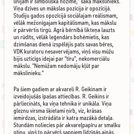
līnijām ir simboliska nozīme,” saka mākslinieks.
Viņa dzīves un mākslas pozīcija ir opozīcijā.
Studiju gados opozīcijā sociālajam reālismam,
vēlāk mežonīgajam kapitālismam, kas mākslu
ir pārvērtis tirgū. Agrā bērnībā likteņa lauzts
un rūdīts, vēlāk leģendārs bohēmietis, kas
dzimšanas dienā izspēlējis pats savas bēres,
VDK kuratoru nesavervējams, viņš visu mūžu
bijis uzticīgs idejai par “tīru”, nekomerciālu
mākslu. “Nemūžam nedomāju kļūt par
mākslinieku.”
Pa šiem gadiem ar akvareli R. Geikinam ir
izveidojušās īpašas attiecības. R. Geikins ir
pārliecināts, ka viņa tehnika ir unikāla. Viņa
gleznu virsma šķietami ņirb, viz, krāsas
iemirdzas, izstrādāta ir katra mazākā detaļa.
Stundām noliecies pār akvareļpapīru ar smalku
otiņu, viņš to pārvērš sapņiem līdzīgās ainās.