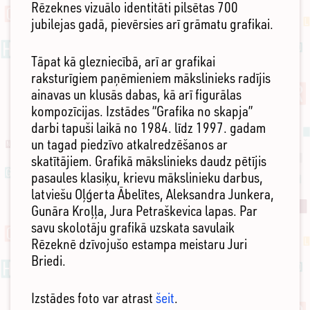
Rēzeknes vizuālo identitāti pilsētas 700
jubilejas gadā, pievērsies arī grāmatu grafikai.
Tāpat kā glezniecībā, arī ar grafikai
raksturīgiem paņēmieniem mākslinieks radījis
ainavas un klusās dabas, kā arī figurālas
kompozīcijas. Izstādes “Grafika no skapja”
darbi tapuši laikā no 1984. līdz 1997. gadam
un tagad piedzīvo atkalredzēšanos ar
skatītājiem. Grafikā mākslinieks daudz pētījis
pasaules klasiķu, krievu mākslinieku darbus,
latviešu Oļģerta Ābelītes, Aleksandra Junkera,
Gunāra Kroļļa, Jura Petraškevica lapas. Par
savu skolotāju grafikā uzskata savulaik
Rēzeknē dzīvojušo estampa meistaru Juri
Briedi.
Izstādes foto var atrast
šeit
.