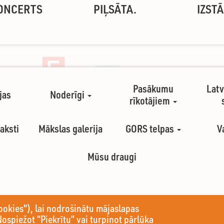
ONCERTS
PIĻSĀTA.
IZST
Pasākumu
Latv
jas
Noderīgi
rīkotājiem
aksti
Mākslas galerija
GORS telpas
V
Mūsu draugi
ookies"), lai nodrošinātu mājaslapas
Nospiežot “Piekrītu” vai turpinot pārlūka