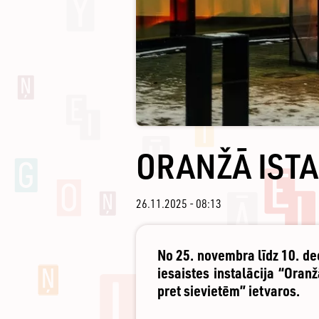
ORANŽĀ ISTA
26.11.2025 - 08:13
No 25. novembra līdz 10. de
iesaistes instalācija “Oran
pret sievietēm” ietvaros.