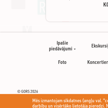
K
Ipašie
Ekskursi
piedāvājumi
Foto
Koncertier
© GORS 2026
Pils iela 4
Mēs izmantojam sīkdatnes (angļu val. "c
Rēzekne, LV-4601 (Latvija)
Tel.: (+371) 64633303
darbību un visērtāko lietotāja pieredzi. 