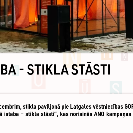
BA - STIKLA STĀSTI
cembrim, stikla paviljonā pie Latgales vēstniecības G
žā istaba – stikla stāsti”, kas norisinās ANO kampaņa