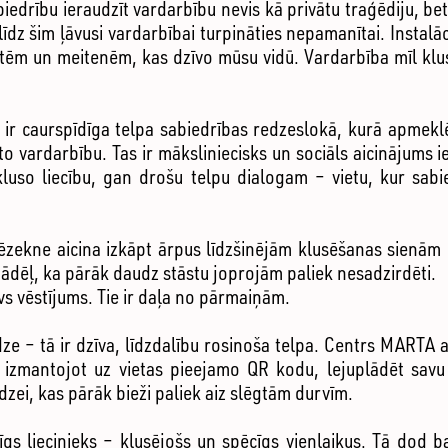
iedrību ieraudzīt vardarbību nevis kā privātu traģēdiju, bet
līdz šim ļāvusi vardarbībai turpināties nepamanītai. Instalā
ietēm un meitenēm, kas dzīvo mūsu vidū. Vardarbība mīl klu
” ir caurspīdīga telpa sabiedrības redzeslokā, kurā apmeklē
to vardarbību. Tas ir māksliniecisks un sociāls aicinājums ie
kluso liecību, gan drošu telpu dialogam – vietu, kur sabi
ekne aicina izkāpt ārpus līdzšinējām klusēšanas sienām un 
a tādēļ, ka pārāk daudz stāstu joprojām paliek nesadzirdēti.
vs vēstījums. Tie ir daļa no pārmaiņām.
dze – tā ir dzīva, līdzdalību rosinoša telpa. Centrs MARTA a
 izmantojot uz vietas pieejamo QR kodu, lejuplādēt savu vē
dzei, kas pārāk bieži paliek aiz slēgtām durvīm.
īgs liecinieks – klusējošs un spēcīgs vienlaikus. Tā dod ba