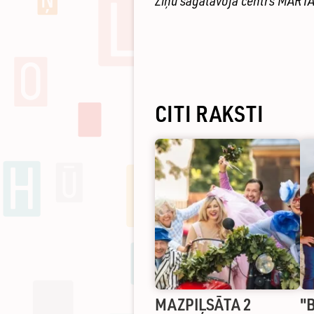
Ziņu sagatavoja centrs MART
CITI RAKSTI
MAZPIĻSĀTA 2
"