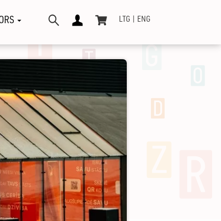
ORS
LTG
ENG