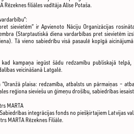
 Rēzeknes filiāles vadītāja Alīse Potaša.
vardarbību”:
ret sievietēm” ir Apvienoto Nāciju Organizācijas rosinā
embra (Starptautiskā diena vardarbības pret sievietēm iz
diena). Tā vieno sabiedrību visā pasaulē kopīgā aicinājumā
, kad kampaņa iegūst šādu redzamību publiskajā telpā, 
zdalības veicināšanā Latgalē.
ta “Oranžā plaisa: redzamība, atbalsts un pārmaiņas – a
gales reģiona sieviešu un ģimeņu drošību, sabiedrības iesaisti
ntrs MARTA
Sabiedrības integrācijas fonds no piešķirtajiem Latvijas val
ntrs MARTA Rēzeknes Filiāle.