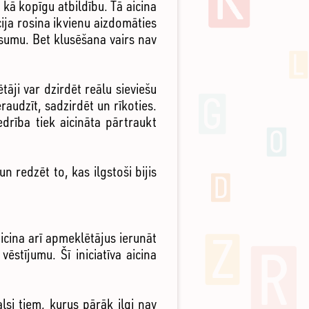
 kā kopīgu atbildību. Tā aicina
cija rosina ikvienu aizdomāties
sumu. Bet klusēšana vairs nav
tāji var dzirdēt reālu sieviešu
raudzīt, sadzirdēt un rīkoties.
edrība tiek aicināta pārtraukt
redzēt to, kas ilgstoši bijis
icina arī apmeklētājus ierunāt
stījumu. Šī iniciatīva aicina
lsi tiem, kurus pārāk ilgi nav