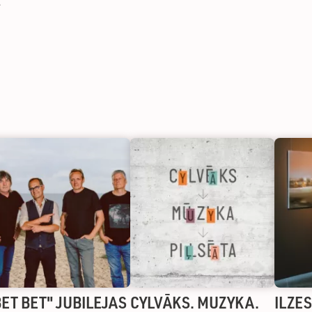
A
BET BET" JUBILEJAS
CYLVĀKS. MUZYKA.
ILZE