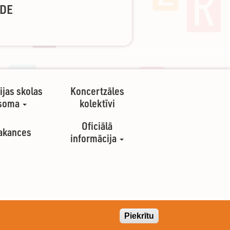
ĀDE
ijas skolas
Koncertzāles
soma
kolektīvi
Oficiālā
akances
informācija
Piekrītu