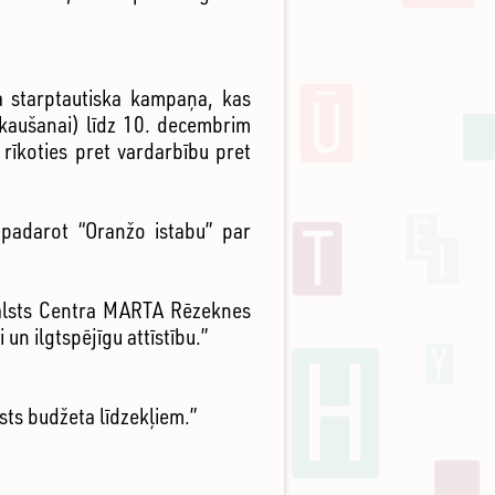
ta starptautiska kampaņa, kas
skaušanai) līdz 10. decembrim
 rīkoties pret vardarbību pret
padarot “Oranžo istabu” par
tbalsts Centra MARTA Rēzeknes
 un ilgtspējīgu attīstību.”
sts budžeta līdzekļiem.”