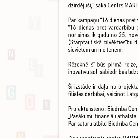
dzirdējuši,” saka Centrs MARTA
Par kampaņu “16 dienas pret 
“16 dienas pret vardarbību p
norisinās ik gadu no 25. nov
(Starptautiskā cilvēktiesību 
sievietēm un meitenēm.
Rēzeknē šī būs pirmā reize
inovatīvu soli sabiedrības līd
Šī izstāde ir daļa no projek
filiāles darbībai, veicinot Lat
Projektu īsteno: Biedrība Ce
„Pasākumu finansiāli atbalsta 
Par saturu atbild Biedrība Ce