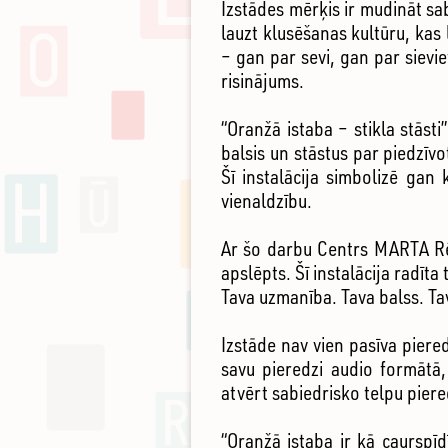
Izstādes mērķis ir mudināt sab
lauzt klusēšanas kultūru, kas 
– gan par sevi, gan par siev
risinājums.
“Oranžā istaba – stikla stāsti
balsis un stāstus par piedzīvo
Šī instalācija simbolizē gan 
vienaldzību.
Ar šo darbu Centrs MARTA Rēz
apslēpts. Šī instalācija radīt
Tava uzmanība. Tava balss. Ta
Izstāde nav vien pasīva piere
savu pieredzi audio formātā,
atvērt sabiedrisko telpu piere
“Oranžā istaba ir kā caurspīd