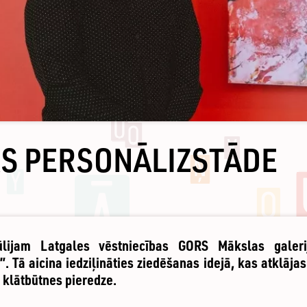
S PERSONĀLIZSTĀDE
ūlijam Latgales vēstniecības GORS Mākslas gale
. Tā aicina iedziļināties ziedēšanas idejā, kas atklājas
n klātbūtnes pieredze.