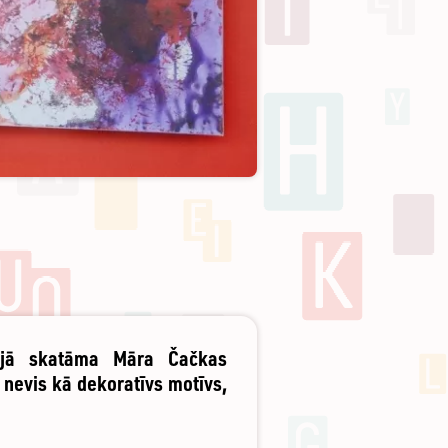
rijā skatāma Māra Čačkas
 nevis kā dekoratīvs motīvs,