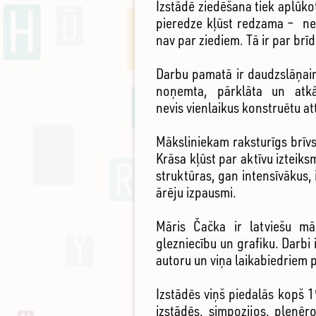
Izstādē ziedēšana tiek aplūkot
pieredze kļūst redzama – ne 
nav par ziediem. Tā ir par brīd
Darbu pamatā ir daudzslāņaina
noņemta, pārklāta un atkā
nevis vienlaikus konstruētu at
Māksliniekam raksturīgs brīvs
Krāsa kļūst par aktīvu izteiks
struktūras, gan intensīvākus,
ārēju izpausmi.
Māris Čačka ir latviešu māk
glezniecību un grafiku. Darbi
autoru un viņa laikabiedriem 
Izstādēs viņš piedalās kopš 
izstādēs, simpozijos, plenēr