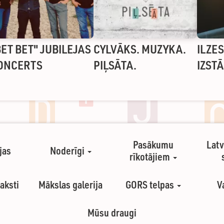
BET BET" JUBILEJAS
CYLVĀKS. MUZYKA.
ILZE
ONCERTS
PIĻSĀTA.
IZST
Pasākumu
Latv
jas
Noderīgi
rīkotājiem
aksti
Mākslas galerija
GORS telpas
V
Mūsu draugi