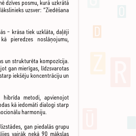
zīmē dzīves posmu, kurā uzkrātā
ākslinieks uzsver: “Ziedēšana
s – krāsa tiek uzklāta, daļēji
 kā pieredzes noslāņojumu,
ms un strukturēta kompozīcija.
ojot gan mierīgas, līdzsvarotas
starp iekšēju koncentrāciju un
s hibrīda metodi, apvienojot
odas kā iedomāti dialogi starp
emocionālu harmoniju.
lizstādes, gan piedalās grupu
lījies vairāk nekā 90 mākslas