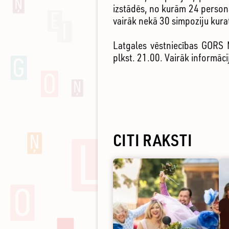
izstādēs, no kurām 24 personā
vairāk nekā 30 simpoziju kur
Latgales vēstniecības GORS M
plkst. 21.00. Vairāk informāci
CITI RAKSTI