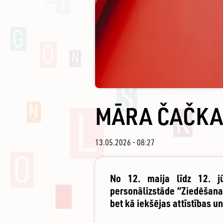
MĀRA ČAČKA
13.05.2026 - 08:27
No 12. maija līdz 12. j
personālizstāde “Ziedēšana”
bet kā iekšējas attīstības u