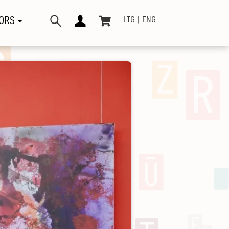
ORS
LTG
ENG