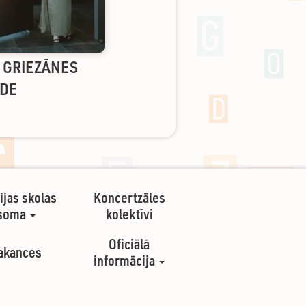
S GRIEZĀNES
ĀDE
ijas skolas
Koncertzāles
soma
kolektīvi
Oficiālā
akances
informācija