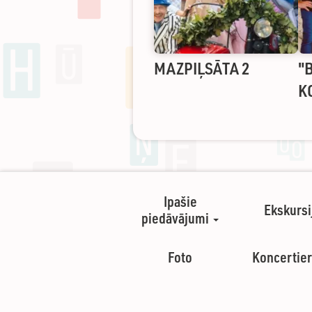
MAZPIĻSĀTA 2
"
K
Ipašie
Ekskursi
piedāvājumi
Foto
Koncertier