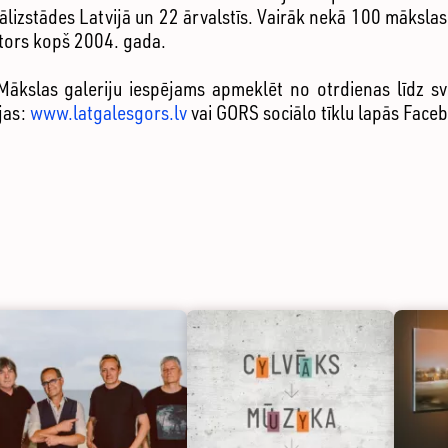
lizstādes Latvijā un 22 ārvalstīs. Vairāk nekā 100 mākslas i
ators kopš 2004. gada.
ākslas galeriju iespējams apmeklēt no otrdienas līdz svē
jas:
www.latgalesgors.lv
vai GORS sociālo tīklu lapās Face