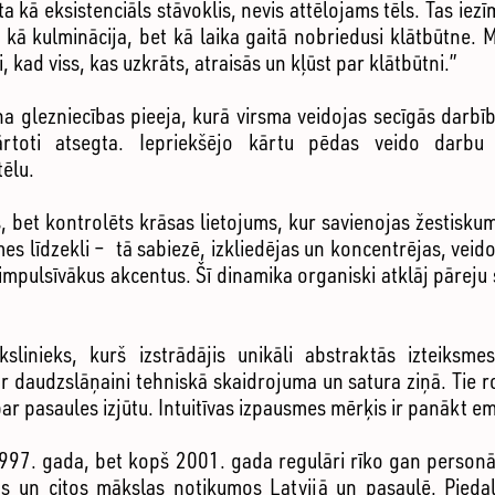
a kā eksistenciāls stāvoklis, nevis attēlojams tēls. Tas ie
kā kulminācija, bet kā laika gaitā nobriedusi klātbūtne. M
i, kad viss, kas uzkrāts, atraisās un kļūst par klātbūtni.”
 glezniecības pieeja, kurā virsma veidojas secīgās darbībā
rtoti atsegta. Iepriekšējo kārtu pēdas veido darbu
tēlu.
, bet kontrolēts krāsas lietojums, kur savienojas žestisku
mes līdzekli – tā sabiezē, izkliedējas un koncentrējas, veid
 impulsīvākus akcentus. Šī dinamika organiski atklāj pāreju 
slinieks, kurš izstrādājis unikāli abstraktās izteiksme
 ir daudzslāņaini tehniskā skaidrojuma un satura ziņā. Tie r
par pasaules izjūtu. Intuitīvas izpausmes mērķis ir panākt 
1997. gada, bet kopš 2001. gada regulāri rīko gan personā
os un citos mākslas notikumos Latvijā un pasaulē. Pieda