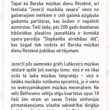
Tāpat kā Baroka mūzikas dienu Rēzeknē, arī
festivāla “Jezeržī muzikāla vasara” viens no
galvenaijiem mērķiem ir celt gaismā aizgājušo
gadsimtu partitūras, kas šodien ir nepelnīti
aizmirstas. Tiešī šāda, pēc 200 gadu dusēšanas
bibliotēkas plauktos jaunatklāta ir komiskā
opera-parodija “Slepkavība atriebības dēļ”,
kas šogad tiek nodota arī Baroka mūzikas
dienu Rēzeknē publikas vērtējumam.
Jezeržī pils saimnieks grāfs Lubkovics mūzikas
vēsturē spēlē ļoti svarīgu lomu: viņš ir ne tikai
izcils tā laika mūzikas lietpratējs – viņš ir
lielāko muzikālo notikumu epicentrā, jo ir viens
no ievērojamākajiem mūzikas mecenātiem. Ne
velti Bēthovens veltīja stīgu kvartetus opus 18
tieši šim vīram un savas Trešās simfonijas
pirmatskaņojumu izlasītai sabiedrībai diriģēja