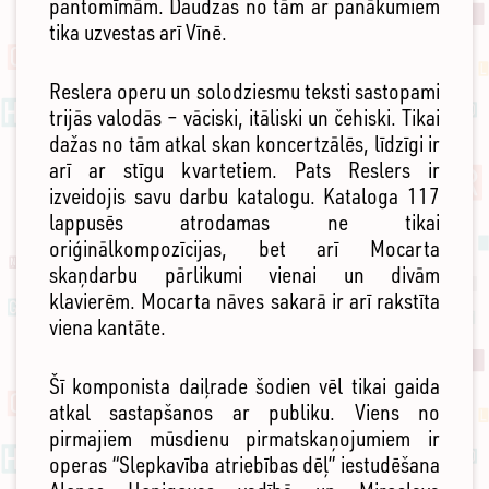
pantomīmām. Daudzas no tām ar panākumiem
tika uzvestas arī Vīnē.
Reslera operu un solodziesmu teksti sastopami
trijās valodās – vāciski, itāliski un čehiski. Tikai
dažas no tām atkal skan koncertzālēs, līdzīgi ir
arī ar stīgu kvartetiem. Pats Reslers ir
izveidojis savu darbu katalogu. Kataloga 117
lappusēs atrodamas ne tikai
oriģinālkompozīcijas, bet arī Mocarta
skaņdarbu pārlikumi vienai un divām
klavierēm. Mocarta nāves sakarā ir arī rakstīta
viena kantāte.
Šī komponista daiļrade šodien vēl tikai gaida
atkal sastapšanos ar publiku. Viens no
pirmajiem mūsdienu pirmatskaņojumiem ir
operas “Slepkavība atriebības dēļ” iestudēšana