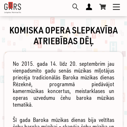
Pārlekt
Toggl
uz
navig
galveno
saturu
KOMISKA OPERA SLEPKAVĪBA
ATRIEBĪBAS DĒĻ
No 2015. gada 14. līdz 20. septembrim jau
vienpadsmito gadu senās mūzikas mīļotājus
priecēja tradicionālās Baroka mūzikas dienas
Rēzeknē, programmā piedāvājot
kamermūzikas koncertus, meistarklases un
operas uzvedumu čehu baroka mūzikas
tematikā.
Šī gada Baroka mūzikas dienas bija veltītas
čehu baroka mūzikai – skanēja čehu mūzika un