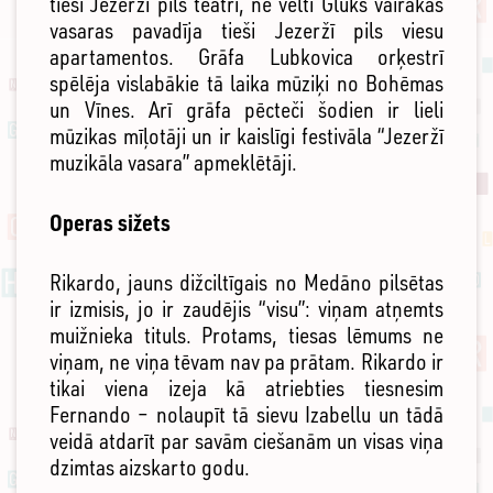
tieši Jezeržī pils teātrī, ne velti Gluks vairākas
vasaras pavadīja tieši Jezeržī pils viesu
apartamentos. Grāfa Lubkovica orķestrī
spēlēja vislabākie tā laika mūziķi no Bohēmas
un Vīnes. Arī grāfa pēcteči šodien ir lieli
mūzikas mīļotāji un ir kaislīgi festivāla “Jezeržī
muzikāla vasara” apmeklētāji.
Operas sižets
Rikardo, jauns dižciltīgais no Medāno pilsētas
ir izmisis, jo ir zaudējis “visu”: viņam atņemts
muižnieka tituls. Protams, tiesas lēmums ne
viņam, ne viņa tēvam nav pa prātam. Rikardo ir
tikai viena izeja kā atriebties tiesnesim
Fernando – nolaupīt tā sievu Izabellu un tādā
veidā atdarīt par savām ciešanām un visas viņa
dzimtas aizskarto godu.