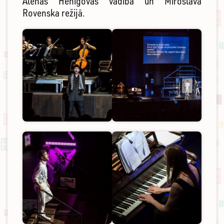
Alenas Henigovas vadībā un Miroslava
Rovenska režijā.