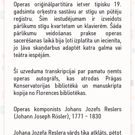
Operas oriģinālpartitūra ietver tipisku 19.
gadsimta orķestra sastāvu ar stīgu un pūtēju
reģistru. Šim iestudējumam ir izveidots
pārlikums stīgu kvartetam un klavierēm. Šāda
pārlikumu veidošanas prakse operas
sacerēšanas laikā bija ļoti izplatīta un iecienīta,
jo ļāva skaņdarbus adaptēt katra galma vai
teātra iespējām.
Šī uzveduma transkripcijai par pamatu ņemts
operas autogrāfs, kas atrodas Prāgas
Konservatorijas bibliotēkā un manuskripta
kopija no Florences bibliotēkas.
Operas komponists Johans Jozefs Reslers
(Johann Joseph Rösler), 1771 – 1830
Johana Jozefa Reslera vārds tika atklāts, pētot