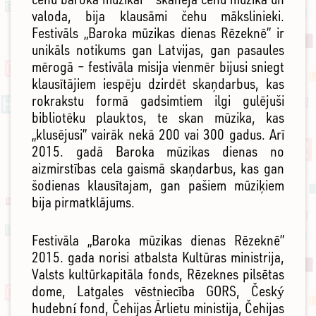
valoda, bija klausāmi čehu mākslinieki.
Festivāls „Baroka mūzikas dienas Rēzeknē” ir
unikāls notikums gan Latvijas, gan pasaules
mērogā – festivāla misija vienmēr bijusi sniegt
klausītājiem iespēju dzirdēt skaņdarbus, kas
rokrakstu formā gadsimtiem ilgi gulējuši
bibliotēku plauktos, te skan mūzika, kas
„klusējusi” vairāk nekā 200 vai 300 gadus. Arī
2015. gadā Baroka mūzikas dienas no
aizmirstības cela gaismā skaņdarbus, kas gan
šodienas klausītajam, gan pašiem mūziķiem
bija pirmatklājums.
Festivāla „Baroka mūzikas dienas Rēzeknē”
2015. gada norisi atbalsta Kultūras ministrija,
Valsts kultūrkapitāla fonds, Rēzeknes pilsētas
dome, Latgales vēstniecība GORS, Český
hudební fond, Čehijas Ārlietu ministija, Čehijas