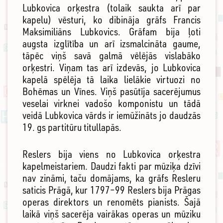
Lubkovica orķestra (tolaik saukta arī par
kapelu) vēsturi, ko dibināja grāfs Francis
Maksimiliāns Lubkovics. Grāfam bija ļoti
augsta izglītība un arī izsmalcināta gaume,
tāpēc viņš savā galmā vēlējās vislabāko
orķestri. Viņam tas arī izdevās, jo Lubkovica
kapelā spēlēja tā laika lielākie virtuozi no
Bohēmas un Vīnes. Viņš pasūtīja sacerējumus
veselai virknei vadošo komponistu un tādā
veidā Lubkovica vārds ir iemūžināts jo daudzās
19. gs partitūru titullapās.
Reslers bija viens no Lubkovica orķestra
kapelmeistariem. Daudzi fakti par mūziķa dzīvi
nav zināmi, taču domājams, ka grāfs Resleru
saticis Prāgā, kur 1797–99 Reslers bija Prāgas
operas direktors un renomēts pianists. Šajā
laikā viņš sacerēja vairākas operas un mūziku