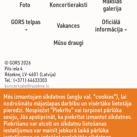
Mākslas
Foto
Koncertieraksti
galerija
GORS telpas
Oficiālā
Vakances
informācija
Mūsu draugi
© GORS 2026
Pils iela 4
Rēzekne, LV-4601 (Latvija)
Tel.: (+371) 64633303
koncertzale@rezekne.lv
Mēs izmantojam sīkdatnes (angļu val. "cookies"), lai
nodrošinātu mājaslapas darbību un visērtāko lietotāja
pieredzi. Nospiežot “Piekrītu” vai turpinot pārlūka
sesiju, Jūs apstiprināt, ka piekrītat izmantot sīkdatnes.
Piekrišanu var atcelt un sīkdatņu lietošanas
iestatījumus var mainīt jebkurā laikā pārlūka
iestatījumos un izdzēšot saglabātās sīkdatnes.