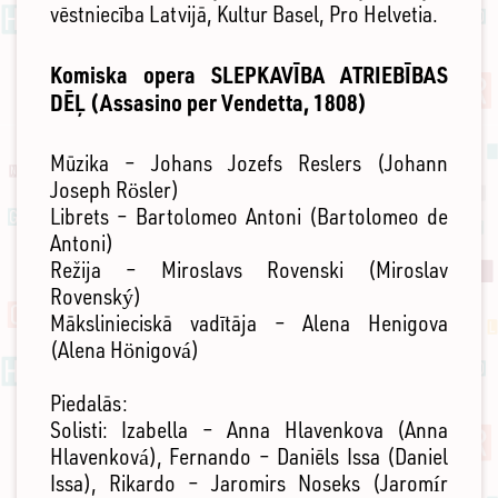
vēstniecība Latvijā, Kultur Basel, Pro Helvetia.
Komiska opera SLEPKAVĪBA ATRIEBĪBAS
DĒĻ (Assasino per Vendetta, 1808)
Mūzika – Johans Jozefs Reslers (Johann
Joseph Rösler)
Librets – Bartolomeo Antoni (Bartolomeo de
Antoni)
Režija – Miroslavs Rovenski (Miroslav
Rovenský)
Mākslinieciskā vadītāja – Alena Henigova
(Alena Hönigová)
Piedalās:
Solisti: Izabella – Anna Hlavenkova (Anna
Hlavenková), Fernando – Daniēls Issa (Daniel
Issa), Rikardo – Jaromirs Noseks (Jaromír