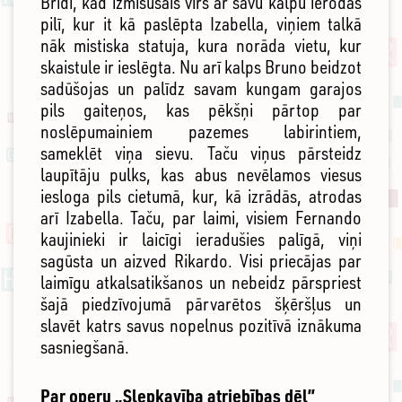
Brīdī, kad izmisušais vīrs ar savu kalpu ierodas
pilī, kur it kā paslēpta Izabella, viņiem talkā
nāk mistiska statuja, kura norāda vietu, kur
skaistule ir ieslēgta. Nu arī kalps Bruno beidzot
sadūšojas un palīdz savam kungam garajos
pils gaiteņos, kas pēkšņi pārtop par
noslēpumainiem pazemes labirintiem,
sameklēt viņa sievu. Taču viņus pārsteidz
laupītāju pulks, kas abus nevēlamos viesus
iesloga pils cietumā, kur, kā izrādās, atrodas
arī Izabella. Taču, par laimi, visiem Fernando
kaujinieki ir laicīgi ieradušies palīgā, viņi
sagūsta un aizved Rikardo. Visi priecājas par
laimīgu atkalsatikšanos un nebeidz pārspriest
šajā piedzīvojumā pārvarētos šķēršļus un
slavēt katrs savus nopelnus pozitīvā iznākuma
sasniegšanā.
Par operu „Slepkavība atriebības dēļ”