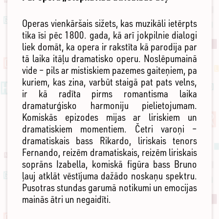
Operas vienkāršais sižets, kas muzikāli ietērpts
tika īsi pēc 1800. gada, kā arī jokpilnie dialogi
liek domāt, ka opera ir rakstīta kā parodija par
tā laika itāļu dramatisko operu. Noslēpumainā
vide – pils ar mistiskiem pazemes gaiteņiem, pa
kuriem, kas zina, varbūt staigā pat pats velns,
ir kā radīta pirms romantisma laika
dramaturģisko harmoniju pielietojumam.
Komiskās epizodes mijas ar liriskiem un
dramatiskiem momentiem. Četri varoņi –
dramatiskais bass Rikardo, liriskais tenors
Fernando, reizēm dramatiskais, reizēm liriskais
soprāns Izabella, komiskā figūra bass Bruno
ļauj atklāt vēstījuma dažādo noskaņu spektru.
Pusotras stundas garumā notikumi un emocijas
mainās ātri un negaidīti.