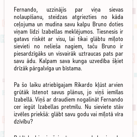
Fernando, uzzinājis par viņa sievas
nolaupīšanu, steidzas atgriezties no kāda
ceļojuma un mudina savu kalpu Bruno doties
viņam līdzi Izabellas meklējumos. Tiesnesis ir
gatavs riskēt ar visu, lai tikai glābtu mīļoto
sievieti no nelieša nagiem, taču Bruno ir
piesardzīgāks un visvairāk uztraucas pats par
savu ādu. Kalpam sava kunga uzvedība šķiet
drīzāk pārgalvīga un bīstama.
Pa šo laiku atriebīgajam Rikardo kļūst arvien
grūtāk īstenot savus plānus, jo viņš iemīlas
Izabellā. Viņš ar draudiem nogalināt Fernando
cer iegūt Izabellas pretmīlu. Nu sieviete stāv
izvēles priekšā: glābt savu godu vai mīļotā vīra
dzīvību?