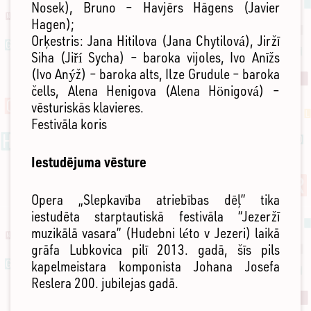
Nosek), Bruno – Havjērs Hāgens (Javier
Hagen);
Orķestris: Jana Hitilova (Jana Chytilová), Jiržī
Siha (Jiří Sycha) – baroka vijoles, Ivo Anīžs
(Ivo Anýž) – baroka alts, Ilze Grudule – baroka
čells, Alena Henigova (Alena Hönigová) –
vēsturiskās klavieres.
Festivāla koris
Iestudējuma vēsture
Opera „Slepkavība atriebības dēļ” tika
iestudēta starptautiskā festivāla “Jezeržī
muzikālā vasara” (Hudebni léto v Jezeri) laikā
grāfa Lubkovica pilī 2013. gadā, šīs pils
kapelmeistara komponista Johana Josefa
Reslera 200. jubilejas gadā.