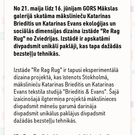
No 21. maija līdz 16. jūnijam GORS Mākslas
galerijā skatāma mākslinieču Katarinas
Brieditis un Katarinas Evans ekoloģijas un
sociālās dimensijas dizaina izstāde "Re Rag
Rug" no Zviedrijas. Izstādē ir apskatāmi
divpadsmit unikāli paklāji, kas tapa dažādās
bezsteļļu tehnikās.
Izstāde "Re Rag Rug" ir tapusi eksperimentālā
dizaina projektā, kas īstenots Stokholmā,
mākslinieču Katarinas Brieditis un Katarinas
Evans tekstila studijā "Brieditis & Evans". Šajā
izaicinošajā ilgtermiņa projektā mākslinieces
divpadsmit mēnešu garumā darināja
divpadsmit unikālus paklājus divpadsmit
dažādās bezsteļļu tehnikās.