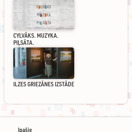
CYLVĀKS. MUZYKA.
PIĻSĀTA.
ILZES GRIEZĀNES IZSTĀDE
Ipašie