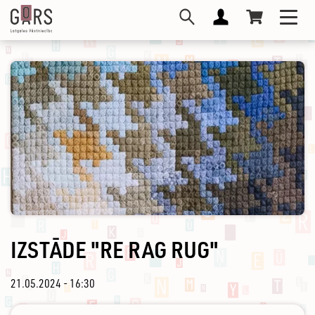
Pārlekt
Toggl
uz
navig
galveno
saturu
IZSTĀDE "RE RAG RUG"
21.05.2024 - 16:30