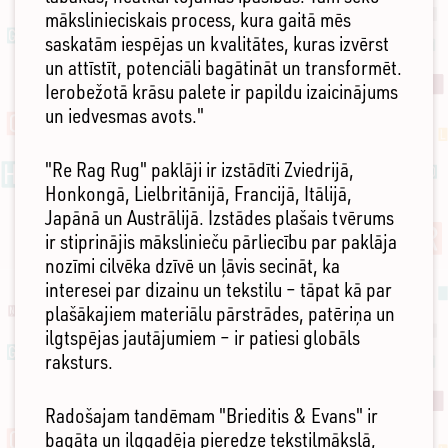
mākslinieciskais process, kura gaitā mēs
saskatām iespējas un kvalitātes, kuras izvērst
un attīstīt, potenciāli bagātināt un transformēt.
Ierobežotā krāsu palete ir papildu izaicinājums
un iedvesmas avots."
"Re Rag Rug" paklāji ir izstādīti Zviedrijā,
Honkongā, Lielbritānijā, Francijā, Itālijā,
Japānā un Austrālijā. Izstādes plašais tvērums
ir stiprinājis mākslinieču pārliecību par paklāja
nozīmi cilvēka dzīvē un ļāvis secināt, ka
interesei par dizainu un tekstilu – tāpat kā par
plašākajiem materiālu pārstrādes, patēriņa un
ilgtspējas jautājumiem – ir patiesi globāls
raksturs.
Radošajam tandēmam "Brieditis & Evans" ir
bagāta un ilggadēja pieredze tekstilmākslā,