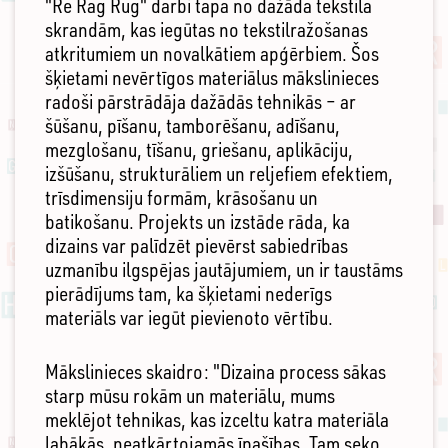
"Re Rag Rug" darbi tapa no dažāda tekstila
skrandām, kas iegūtas no tekstilražošanas
atkritumiem un novalkātiem apģērbiem. Šos
šķietami nevērtīgos materiālus mākslinieces
radoši pārstrādāja dažādās tehnikās – ar
šūšanu, pīšanu, tamborēšanu, adīšanu,
mezglošanu, tīšanu, griešanu, aplikāciju,
izšūšanu, strukturāliem un reljefiem efektiem,
trīsdimensiju formām, krāsošanu un
batikošanu. Projekts un izstāde rāda, ka
dizains var palīdzēt pievērst sabiedrības
uzmanību ilgspējas jautājumiem, un ir taustāms
pierādījums tam, ka šķietami nederīgs
materiāls var iegūt pievienoto vērtību.
Mākslinieces skaidro: "Dizaina process sākas
starp mūsu rokām un materiālu, mums
meklējot tehnikas, kas izceltu katra materiāla
labākās, neatkārtojamās īpašības. Tam seko