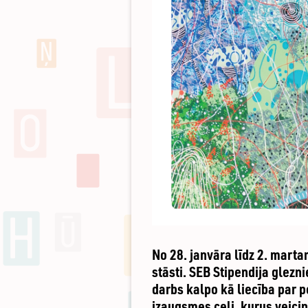
No 28. janvāra līdz 2. mart
stāsti. SEB Stipendija glezn
darbs kalpo kā liecība par 
izaugsmes ceļi, kurus veicin