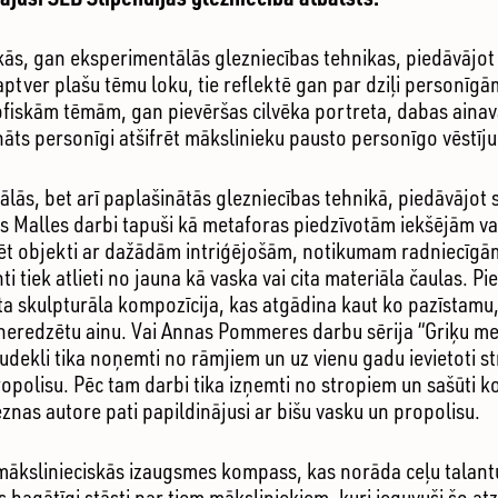
kās, gan eksperimentālās glezniecības tehnikas, piedāvājot
 aptver plašu tēmu loku, tie reflektē gan par dziļi personī
zofiskām tēmām, gan pievēršas cilvēka portreta, dabas ainav
cināts personīgi atšifrēt mākslinieku pausto personīgo vēstī
onālās, bet arī paplašinātās glezniecības tehnikā, piedāvājot
 Malles darbi tapuši kā metaforas piedzīvotām iekšējām va
eklēt objekti ar dažādām intriģējošām, notikumam radniecīg
tiek atlieti no jauna kā vaska vai cita materiāla čaulas. Pi
ta skulpturāla kompozīcija, kas atgādina kaut ko pazīstamu, 
 neredzētu ainu. Vai Annas Pommeres darbu sērija “Griķu me
dekli tika noņemti no rāmjiem un uz vienu gadu ievietoti st
propolisu. Pēc tam darbi tika izņemti no stropiem un sašūti k
eznas autore pati papildinājusi ar bišu vasku un propolisu.
 mākslinieciskās izaugsmes kompass, kas norāda ceļu talantu
as bagātīgi stāsti par tiem māksliniekiem, kuri ieguvuši šo at