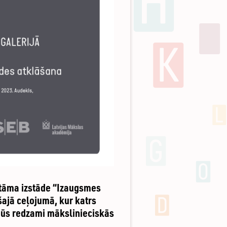
atāma izstāde “Izaugsmes
šajā ceļojumā, kur katrs
 būs redzami mākslinieciskās