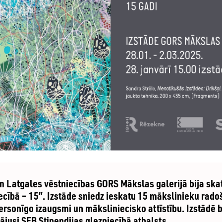
am Latgales vēstniecības GORS Mākslas galerijā bija sk
iecībā – 15”. Izstāde sniedz ieskatu 15 mākslinieku rado
personīgo izaugsmi un māksliniecisko attīstību. Izstādē
ājusi SEB Stipendijas glezniecībā atbalsts.