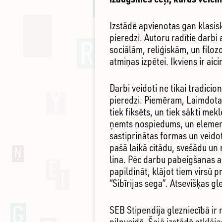
Izstādē apvienotas gan klasis
pieredzi. Autoru radītie darbi
sociālām, reliģiskām, un filo
atmiņas izpētei. Ikviens ir ai
Darbi veidoti ne tikai tradici
pieredzi. Piemēram, Laimdotas
tiek fiksēts, un tiek sākti m
ņemts nospiedums, un elementi 
sastiprinātas formas un veido
pašā laikā citādu, svešādu un
lina. Pēc darbu pabeigšanas au
papildināt, klājot tiem virsū 
“Sibīrijas sega”. Atsevišķas gl
SEB Stipendija glezniecībā ir
pilnveidē. Šajā izstādē atklāj