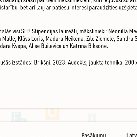
eistarību, bet arī ļauj ar patiesu interesi paraudzīties uzšķ
dalās visi SEB Stipendijas laureāti, mākslinieki: Neonilla 
 Malle, Klāvs Loris, Madara Neikena, Zīle Ziemele, Sandra S
dara Kvēpa, Alise Builevica un Katrīna Biksone.
kušās izstādes: Brikšņi. 2023. Audekls, jaukta tehnika. 200
Pasākumu
Latv