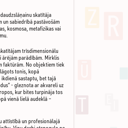
 daudzslāņainu skatītāja
gām un sabiedrībā pastāvošām
as, kosmosa, metafizikas vai
jumu.
 skatītājam trīsdimensionālu
i ārējām parādībām. Mirklis
ām faktūrām. No objektiem tiek
elāgots tonis, kopā
ikdienā sastaptu, bet tajā
dus” - gleznota ar akvareli uz
ropos, kur bites turpināja tos
opā vienā lielā audeklā –
 attīstībā un profesionālajā
zinību. Viņu darbi atspoguļo ne