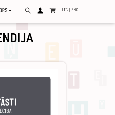
ORS
LTG
ENG
ENDIJA