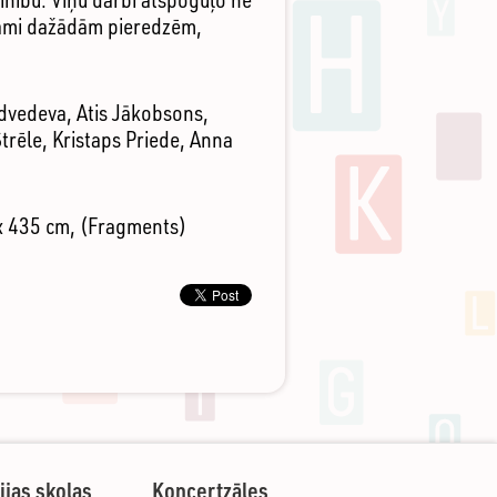
ietami dažādām pieredzēm,
Medvedeva, Atis Jākobsons,
trēle, Kristaps Priede, Anna
 x 435 cm, (Fragments)
ijas skolas
Koncertzāles