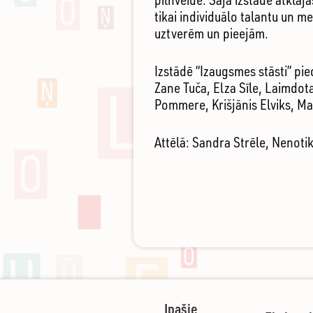
tikai individuālo talantu un m
uztverēm un pieejām.
Izstādē “Izaugsmes stāsti” pie
Zane Tuča, Elza Sīle, Laimdota
Pommere, Krišjānis Elviks, Ma
Attēlā: Sandra Strēle, Nenoti
Ipašie