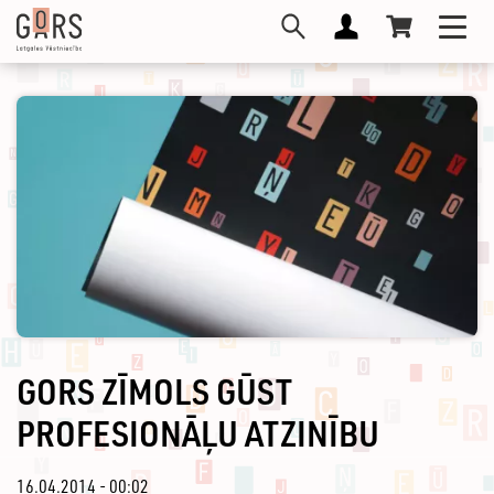
Pārlekt
Toggl
uz
navig
galveno
saturu
GORS ZĪMOLS GŪST
PROFESIONĀĻU ATZINĪBU
16.04.2014 - 00:02