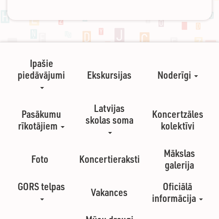
Ipašie
piedāvājumi
Ekskursijas
Noderīgi
Latvijas
Pasākumu
Koncertzāles
skolas soma
rīkotājiem
kolektīvi
Mākslas
Foto
Koncertieraksti
galerija
GORS telpas
Oficiālā
Vakances
informācija