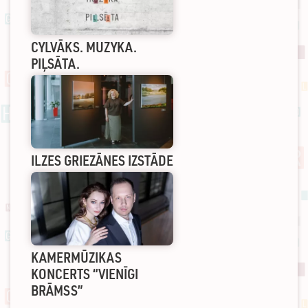
CYLVĀKS. MUZYKA.
PIĻSĀTA.
ILZES GRIEZĀNES IZSTĀDE
KAMERMŪZIKAS
KONCERTS “VIENĪGI
BRĀMSS”