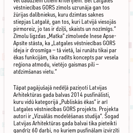
vēl daudziem citiem kritērijiem. Bet Latgales
vēstniecības GORS zīmols uzrunāja gan tos
žūrijas dalībniekus, kuru dzimtas saknes
stiepjas Latgalē, gan tos, kuri Latvijā viesojās
pirmoreiz, jo tas ir dziļš, skaists un nozīmīgs.”
Zīmolu ligzdas „Matka” zīmolvede Inese Apse-
Apsīte stāsta, ka „Latgales vēstniecības GORS
ideja ir drosmīga — tā vietā, lai runātu tikai par
ēkas funkcijām, tika radīts koncepts par vesela
reģiona atmodu, vietējo gaismas pili —
atdzimšanas vietu.”
Tāpat pagājušajā nedēļā paziņoti Latvijas
Arhitektūras gada balvas 2014 pusfinālisti,
kuru vidū kategorijā „Publiskās ēkas” ir arī
Latgales vēstniecības GORS projekts. Projekta
autori ir „Vizuālās modelēšanas studija”. Šogad
Latvijas Arhitektūras gada balvai tika pieteikti
gandrīz 60 darbi, no kuriem pusfinālam izvirzīti