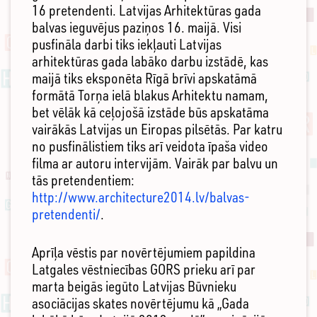
16 pretendenti. Latvijas Arhitektūras gada
balvas ieguvējus paziņos 16. maijā. Visi
pusfināla darbi tiks iekļauti Latvijas
arhitektūras gada labāko darbu izstādē, kas
maijā tiks eksponēta Rīgā brīvi apskatāmā
formātā Torņa ielā blakus Arhitektu namam,
bet vēlāk kā ceļojošā izstāde būs apskatāma
vairākās Latvijas un Eiropas pilsētās. Par katru
no pusfinālistiem tiks arī veidota īpaša video
filma ar autoru intervijām. Vairāk par balvu un
tās pretendentiem:
http://www.architecture2014.lv/balvas-
pretendenti/
.
Aprīļa vēstis par novērtējumiem papildina
Latgales vēstniecības GORS prieku arī par
marta beigās iegūto Latvijas Būvnieku
asociācijas skates novērtējumu kā „Gada