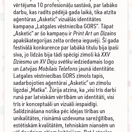
vērtējuma 10 profesionāļu sastāvā, par labāko
darbu, kas radīts pēdējā gada laikā, tika atzīta
aģentūras „Asketic” vizuālās identitātes
kampaņa „Latgales vēstniecība GORS”. Tāpat
„Asketic” ar šo kampaņu ir
Print Art un Dizains
apakškategorijas zelta ordeņa ieguvēji. Šī gada
festivālā konkurence par labākā titulu bija īpaši
sīva, jo līdzās bija tādi spēcīgi zīmoli kā
XXV
Dziesmu un XV Deju svētku
iedziedamais logo
un
Latvijas Mobilais Telefons
jaunā identitāte.
Latgales vēstniecības GORS zīmols tapis,
sadarbojoties aģentūrai „Asketic” un zīmolu
ligzdai „Matka”. Žūrija atzina, ka „visi trīs darbi
runā par latviskām vērtībām un identitāti, visi
trīs ir konceptuāli un vizuāli iespaidīgi.
Salīdzināšana notika pēc idejas tīrības un
unikalitātes, risināmā uzdevuma sarežģītības,
estētiskām kvalitātēm, tehniskām niansēm un