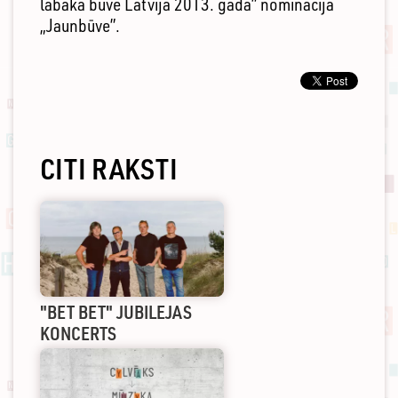
labākā būve Latvijā 2013. gadā” nominācijā
„Jaunbūve”.
CITI RAKSTI
"BET BET" JUBILEJAS
KONCERTS