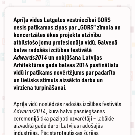
Aprīļa vidus Latgales vēstniecībai GORS
nesis patīkamas ziņas par „GORS” zīmola un
koncertzāles ēkas projekta atzinību
atbilstošo jomu profesionāļu vidū. Galvenā
balva radošās izcilības festivālā
Adwards2014
un nokļūšana Latvijas
Arhitektūras gada balvas 2014 pusfinālistu
vidū ir patīkams novērtējums par padarīto
un lielisks stimuls aizsākto darbu un
virziena turpināšanai.
Aprīļa vidū noslēdzās radošās izcilības festivāls
Adwards2014
, kura balvu pasniegšanas
ceremonijā tika paziņoti uzvarētāji – labākie
aizvadītā gada darbi Latvijas radošajās
industrijās. Pēc starptautiskas žūrijas