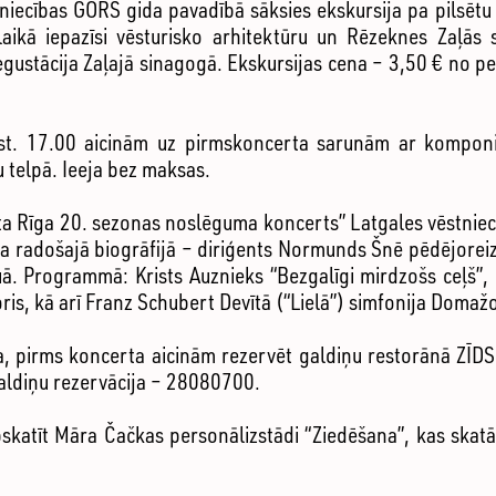
tniecības GORS gida pavadībā sāksies ekskursija pa pilsētu
 laikā iepazīsi vēsturisko arhitektūru un Rēzeknes Zaļās 
ustācija Zaļajā sinagogā. Ekskursijas cena – 3,50 € no pe
kst. 17.00 aicinām uz pirmskoncerta sarunām ar komponi
 telpā. Ieeja bez maksas.
tta Rīga 20. sezonas noslēguma koncerts” Latgales vēstniec
a radošajā biogrāfijā – diriģents Normunds Šnē pēdējoreiz
ā. Programmā: Krists Auznieks “Bezgalīgi mirdzošs ceļš”, P
is, kā arī Franz Schubert Devītā (“Lielā”) simfonija Domaž
, pirms koncerta aicinām rezervēt galdiņu restorānā ZĪDS 
Galdiņu rezervācija – 28080700.
pskatīt Māra Čačkas personālizstādi “Ziedēšana”, kas ska