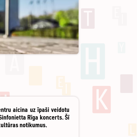
tru aicina uz īpaši veidotu
infonietta Rīga koncerts. Šī
kultūras notikumus.