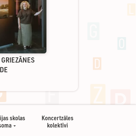
S GRIEZĀNES
ĀDE
ijas skolas
Koncertzāles
soma
kolektīvi