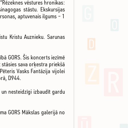
 “Rēzeknes vēstures hronikas:
sinagogas stāstu. Ekskursijas
rsonas, aptuvenais ilgums – 1
stu Kristu Auznieku. Sarunas
ībā GORS. Šis koncerts iezīmē
 stāsies sava orķestra priekšā
ēteris Vasks Fantāzija vijolei
orā, D944.
un nesteidzīgi izbaudīt gardu
tāma GORS Mākslas galerijā no