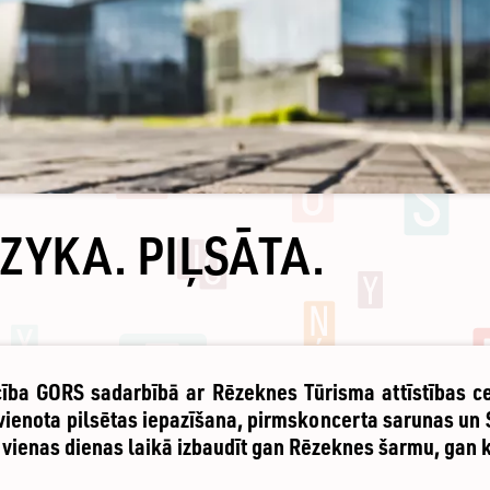
ZYKA. PIĻSĀTA.
cība GORS sadarbībā ar Rēzeknes Tūrisma attīstības cen
enota pilsētas iepazīšana, pirmskoncerta sarunas un S
vienas dienas laikā izbaudīt gan Rēzeknes šarmu, gan 