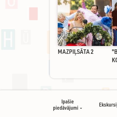
MAZPIĻSĀTA 2
"
K
Ipašie
Ekskursi
piedāvājumi