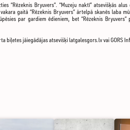
ties “Rēzeknis Bryuvers”. “Muzeju naktī” atsevišķās alus d
a vakara gaitā “Rēzeknis Bryuvers” ārtelpā skanēs laba mūz
pēsies par gardiem ēdieniem, bet “Rēzeknis Bryuvers” p
ta biļetes jāiegādājas atsevišķi latgalesgors.lv vai GORS I