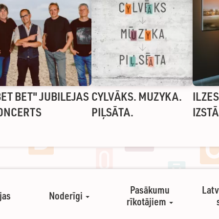
BET BET" JUBILEJAS
CYLVĀKS. MUZYKA.
ILZE
ONCERTS
PIĻSĀTA.
IZST
Pasākumu
Latv
jas
Noderīgi
rīkotājiem