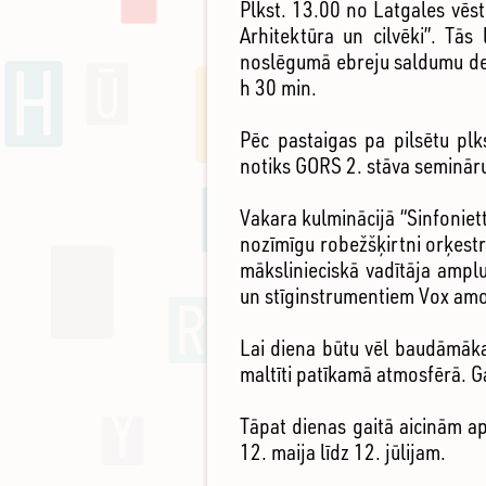
Plkst. 13.00 no Latgales vēs
Arhitektūra un cilvēki”. Tās
noslēgumā ebreju saldumu deg
h 30 min.
Pēc pastaigas pa pilsētu pl
notiks GORS 2. stāva semināru
Vakara kulminācijā “Sinfonie
nozīmīgu robežšķirtni orķestr
mākslinieciskā vadītāja amplu
un stīginstrumentiem Vox amor
Lai diena būtu vēl baudāmāka
maltīti patīkamā atmosfērā. 
Tāpat dienas gaitā aicinām a
12. maija līdz 12. jūlijam.