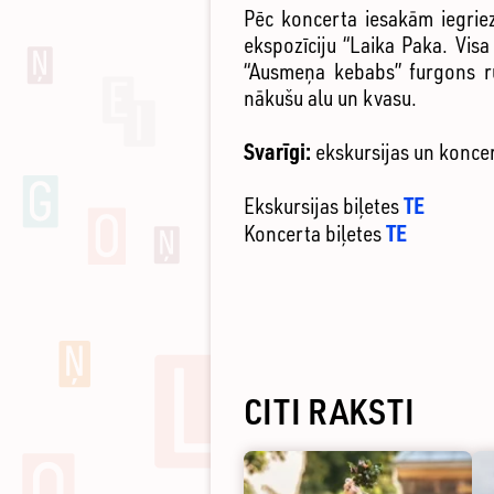
Pēc koncerta iesakām iegriez
ekspozīciju “Laika Paka. Vis
“Ausmeņa kebabs” furgons rū
nākušu alu un kvasu.
Svarīgi:
ekskursijas un koncer
TE
Ekskursijas biļetes
TE
Koncerta biļetes
CITI RAKSTI