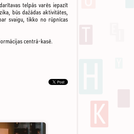
arītavas telpās varēs iepazīt
ika, būs dažādas aktivitātes,
ar svaigu, tikko no rūpnīcas
nformācijas centrā-kasē.