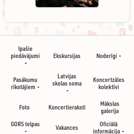
Ipašie
piedāvājumi
Ekskursijas
Noderīgi
Latvijas
Pasākumu
Koncertzāles
skolas soma
rīkotājiem
kolektīvi
Mākslas
Foto
Koncertieraksti
galerija
GORS telpas
Oficiālā
Vakances
informācija