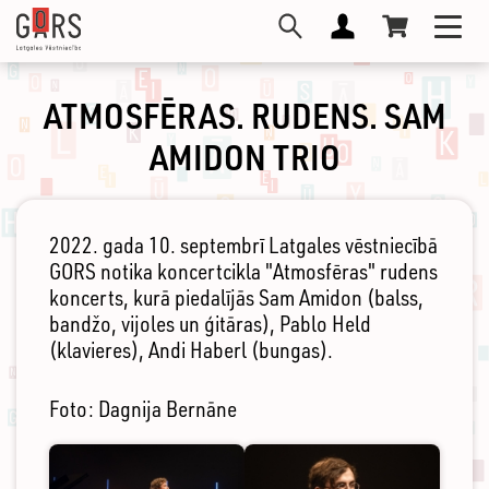
Pārlekt
Toggl
uz
navig
galveno
saturu
ATMOSFĒRAS. RUDENS. SAM
AMIDON TRIO
2022. gada 10. septembrī Latgales vēstniecībā
GORS notika koncertcikla "Atmosfēras" rudens
koncerts, kurā piedalījās Sam Amidon (balss,
bandžo, vijoles un ģitāras), Pablo Held
(klavieres), Andi Haberl (bungas).
Foto: Dagnija Bernāne