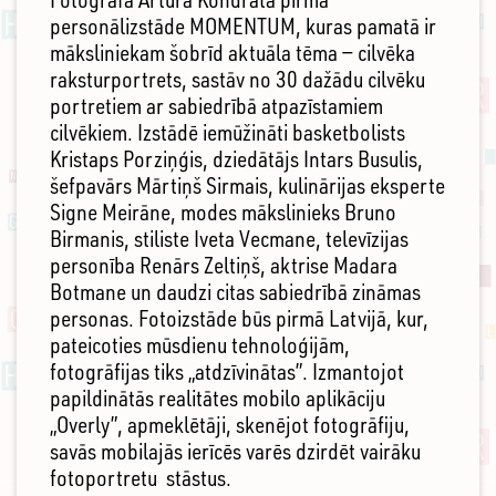
personālizstāde MOMENTUM, kuras pamatā ir
māksliniekam šobrīd aktuāla tēma — cilvēka
raksturportrets, sastāv no 30 dažādu cilvēku
portretiem ar sabiedrībā atpazīstamiem
cilvēkiem. Izstādē iemūžināti basketbolists
Kristaps Porziņģis, dziedātājs Intars Busulis,
šefpavārs Mārtiņš Sirmais, kulinārijas eksperte
Signe Meirāne, modes mākslinieks Bruno
Birmanis, stiliste Iveta Vecmane, televīzijas
personība Renārs Zeltiņš, aktrise Madara
Botmane un daudzi citas sabiedrībā zināmas
personas. Fotoizstāde būs pirmā Latvijā, kur,
pateicoties mūsdienu tehnoloģijām,
fotogrāfijas tiks „atdzīvinātas”. Izmantojot
papildinātās realitātes mobilo aplikāciju
„Overly”, apmeklētāji, skenējot fotogrāfiju,
savās mobilajās ierīcēs varēs dzirdēt vairāku
fotoportretu stāstus.