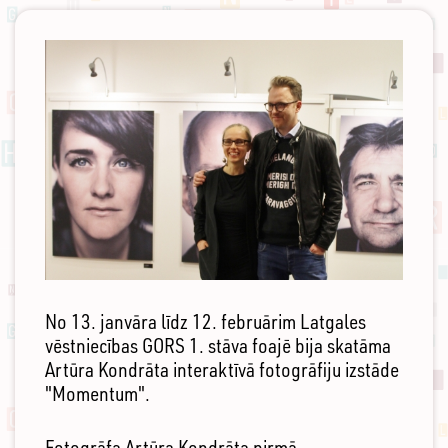
No 13. janvāra līdz 12. februārim Latgales
vēstniecības GORS 1. stāva foajē bija skatāma
Artūra Kondrāta interaktīvā fotogrāfiju izstāde
"Momentum".
Fotogrāfa Artūra Kondrāta pirmā