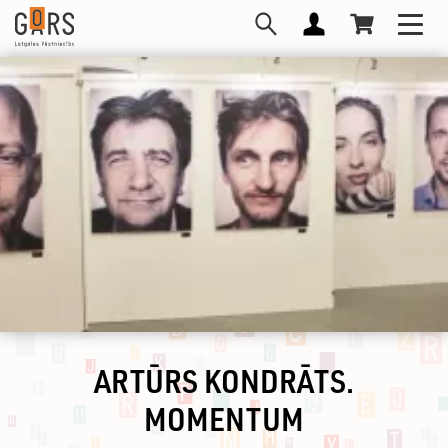
Pārlekt
Toggl
uz
navig
galveno
saturu
ARTŪRS KONDRĀTS.
MOMENTUM