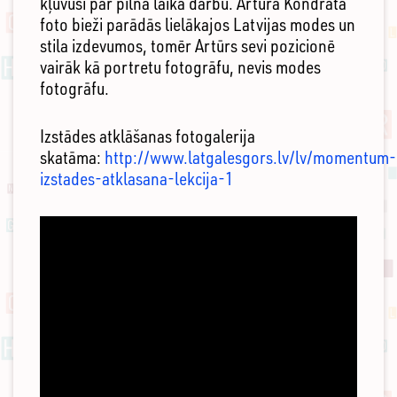
kļuvusi par pilna laika darbu. Artūra Kondrāta
foto bieži parādās lielākajos Latvijas modes un
stila izdevumos, tomēr Artūrs sevi pozicionē
vairāk kā portretu fotogrāfu, nevis modes
fotogrāfu.
Izstādes atklāšanas fotogalerija
skatāma:
http://www.latgalesgors.lv/lv/momentum-
izstades-atklasana-lekcija-1
ARTŪRA
KONDRĀTA
MIRKLIS
GORĀ