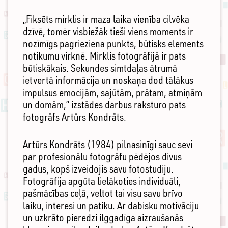
„Fiksēts mirklis ir maza laika vienība cilvēka
dzīvē, tomēr visbiežāk tieši viens moments ir
nozīmīgs pagrieziena punkts, būtisks elements
notikumu virknē. Mirklis fotogrāfijā ir pats
būtiskākais. Sekundes simtdaļas ātrumā
ietvertā informācija un noskaņa dod tālākus
impulsus emocijām, sajūtām, prātam, atmiņām
un domām,” izstādes darbus raksturo pats
fotogrāfs Artūrs Kondrāts.
Artūrs Kondrāts (1984) pilnasinīgi sauc sevi
par profesionālu fotogrāfu pēdējos divus
gadus, kopš izveidojis savu fotostudiju.
Fotogrāfija apgūta lielākoties individuāli,
pašmācības ceļā, veltot tai visu savu brīvo
laiku, interesi un patiku. Ar dabisku motivāciju
un uzkrāto pieredzi ilggadīga aizraušanās