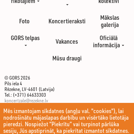
rīkotājiem
kolektīvi
Mākslas
Foto
Koncertieraksti
galerija
GORS telpas
Oficiālā
Vakances
informācija
Mūsu draugi
© GORS 2026
Pils iela 4
Rēzekne, LV-4601 (Latvija)
Tel.: (+371) 64633303
koncertzale@rezekne.lv
Mēs izmantojam sīkdatnes (angļu val. "cookies"), lai
nodrošinātu mājaslapas darbību un visērtāko lietotāja
pieredzi. Nospiežot “Piekrītu” vai turpinot pārlūka
sesiju, Jūs apstiprināt, ka piekrītat izmantot sīkdatnes.