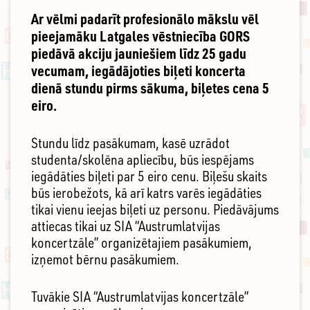
Ar vēlmi padarīt profesionālo mākslu vēl
pieejamāku Latgales vēstniecība GORS
piedāvā akciju jauniešiem līdz 25 gadu
vecumam, iegādājoties biļeti koncerta
dienā stundu pirms sākuma, biļetes cena 5
eiro.
Stundu līdz pasākumam, kasē uzrādot
studenta/skolēna apliecību, būs iespējams
iegādāties biļeti par 5 eiro cenu. Biļešu skaits
būs ierobežots, kā arī katrs varēs iegādāties
tikai vienu ieejas biļeti uz personu. Piedāvājums
attiecas tikai uz SIA “Austrumlatvijas
koncertzāle” organizētajiem pasākumiem,
izņemot bērnu pasākumiem.
Tuvākie SIA “Austrumlatvijas koncertzāle”