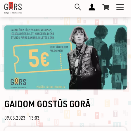
Skip
Toggl
to
navig
main
content
GAIDOM GOSTŪS GORĀ
09.03.2023 - 13:03