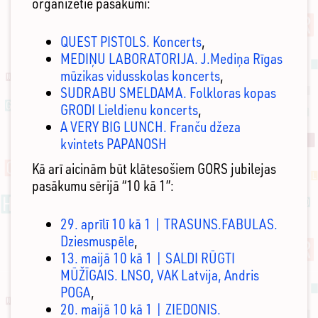
organizētie pasākumi:
QUEST PISTOLS. Koncerts
,
MEDIŅU LABORATORIJA. J.Mediņa Rīgas
mūzikas vidusskolas koncert
s
,
SUDRABU SMELDAMA. Folkloras kopas
GRODI Lieldienu koncerts
,
A VERY BIG LUNCH. Franču džeza
kvintets PAPANOSH
Kā arī aicinām būt klātesošiem GORS jubilejas
pasākumu sērijā “10 kā 1”:
29. aprīlī 10 kā 1 | TRASUNS.FABULAS.
Dziesmuspēle
,
13. maijā 10 kā 1 | SALDI RŪGTI
MŪŽĪGAIS. LNSO, VAK Latvija, Andris
POGA
,
20. maijā 10 kā 1 | ZIEDONIS.