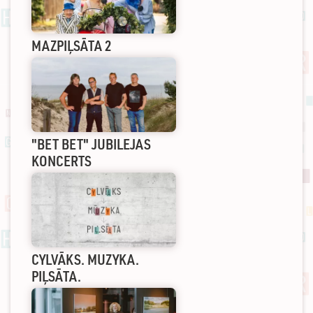
MAZPIĻSĀTA 2
"BET BET" JUBILEJAS
KONCERTS
CYLVĀKS. MUZYKA.
PIĻSĀTA.