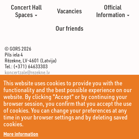
Concert Hall
Official
Vacancies
Spaces
Information
Our friends
© GORS 2026
Pils iela 4
Rēzekne, LV-4601 (Latvija)
Tel.: (+371) 64633303
koncertzale@rezekne.lv
This website uses cookies to provide you with the
functionality and the best possible experience on our
website. By clicking "Accept" or by continuing your
browser session, you confirm that you accept the use
of cookies. You can change your preferences at any
time in your browser settings and by deleting saved
cookies.
More information