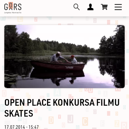
Pārlekt
Toggl
uz
navig
galveno
saturu
OPEN PLACE KONKURSA FILMU
SKATES
17.07.2014 - 15:47