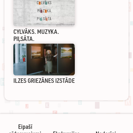
CYLVĀKS. MUZYKA.
PIĻSĀTA.
ILZES GRIEZĀNES IZSTĀDE
Eipašī