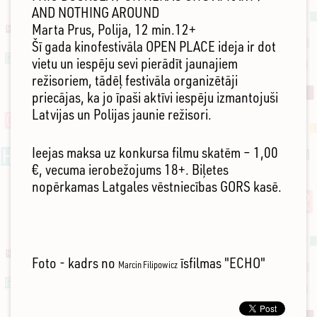
AND NOTHING AROUND
Marta Prus, Polija, 12 min.12+
Šī gada kinofestivāla OPEN PLACE ideja ir dot
vietu un iespēju sevi pierādīt jaunajiem
režisoriem, tādēļ festivāla organizētāji
priecājas, ka jo īpaši aktīvi iespēju izmantojuši
Latvijas un Polijas jaunie režisori.
Ieejas maksa uz konkursa filmu skatēm – 1,00
€, vecuma ierobežojums 18+. Biļetes
nopērkamas Latgales vēstniecības GORS kasē.
Foto - kadrs no
īsfilmas "ECHO"
Marcin Filipowicz