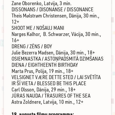
Zane Oborenko, Latvija, 3 min.
DISSONANS / DISONANSE / DISSONANCE
Theis Mølstrøm Christensen, Dānija, 30 min.,
12+
SHOOT ME / NOŠAUJ MANI
Narges Kalhor, B. Schwarzer, Vācija, 30 min.,
16+
DRENG / ZĒNS / BOY
Julie Bezerra Madsen, Dānija, 30 min., 18+
OSIEMNASTKA / ASTOŅPADSMITĀ DZIMŠANAS
DIENA / EIGHTHEENTH BIRTHDAY
Marta Prus, Polija, 19 min., 18+
VELSIGNET VÆRE DETTE STED / LAI SVĒTĪTA
IR ŠĪ VIETA / BLESSED BE THIS PLACE
Carl Olsson, Dānija, 29 min., 18+
JŪRAS NAUDA / TRASURES OF THE SEA
Astra Zoldnere, Latvija, 10 min., 12+
19. augusta filmu programma: