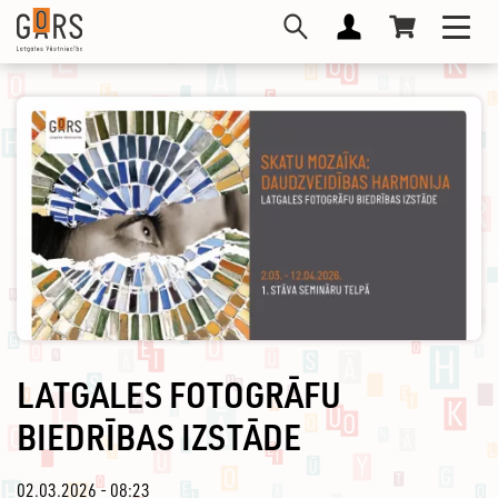
Pārlekt
Toggl
uz
navig
galveno
saturu
LATGALES FOTOGRĀFU
BIEDRĪBAS IZSTĀDE
02.03.2026 - 08:23