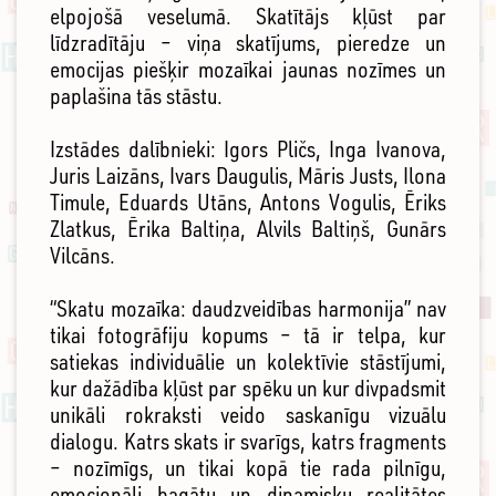
elpojošā veselumā. Skatītājs kļūst par
līdzradītāju – viņa skatījums, pieredze un
emocijas piešķir mozaīkai jaunas nozīmes un
paplašina tās stāstu.
Izstādes dalībnieki: Igors Pličs, Inga Ivanova,
Juris Laizāns, Ivars Daugulis, Māris Justs, Ilona
Timule, Eduards Utāns, Antons Vogulis, Ēriks
Zlatkus, Ērika Baltiņa, Alvils Baltiņš, Gunārs
Vilcāns.
“Skatu mozaīka: daudzveidības harmonija” nav
tikai fotogrāfiju kopums – tā ir telpa, kur
satiekas individuālie un kolektīvie stāstījumi,
kur dažādība kļūst par spēku un kur divpadsmit
unikāli rokraksti veido saskanīgu vizuālu
dialogu. Katrs skats ir svarīgs, katrs fragments
– nozīmīgs, un tikai kopā tie rada pilnīgu,
emocionāli bagātu un dinamisku realitātes