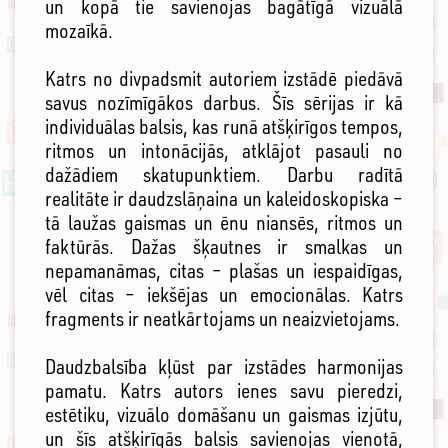
un kopā tie savienojas bagātīgā vizuālā
mozaīkā.
Katrs no divpadsmit autoriem izstādē piedāvā
savus nozīmīgākos darbus. Šīs sērijas ir kā
individuālas balsis, kas runā atšķirīgos tempos,
ritmos un intonācijās, atklājot pasauli no
dažādiem skatupunktiem. Darbu radītā
realitāte ir daudzslāņaina un kaleidoskopiska –
tā laužas gaismas un ēnu niansēs, ritmos un
faktūrās. Dažas šķautnes ir smalkas un
nepamanāmas, citas – plašas un iespaidīgas,
vēl citas – iekšējas un emocionālas. Katrs
fragments ir neatkārtojams un neaizvietojams.
Daudzbalsība kļūst par izstādes harmonijas
pamatu. Katrs autors ienes savu pieredzi,
estētiku, vizuālo domāšanu un gaismas izjūtu,
un šīs atšķirīgās balsis savienojas vienotā,