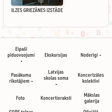
ILZES GRIEZĀNES IZSTĀDE
Eipašī
pīduovuojumi
Ekskursijas
Noderīgi
Latvijas
Pasākumu
Koncertzāles
skolas soma
rīkotājiem
kolektīvi
Mākslas
Foto
Koncertieraksti
galerija
GORS telpas
Oficiālā