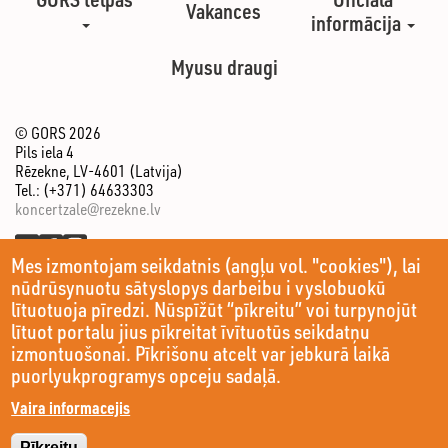
Vakances
informācija
Myusu draugi
© GORS 2026
Pils iela 4
Rēzekne, LV-4601 (Latvija)
Tel.: (+371) 64633303
koncertzale@rezekne.lv
Mes izmontojam seikdatnis (angļu vol. "cookies"), lai
nūdrūsynuotu sātyslopys darbeibu i vyslobuokū
lītuotuoja pīredzi. Nūspīžūt “pīkreitu” voi turpynojūt
lītuot portalu jius pīkreitat īvītuotūs seikdatņu
izmontuošonai. Pīkrišonu atcelt var jebkurā laikā
puorlyukprogramys opceju sadaļā.
Vaira informacejis
Pīkreitu