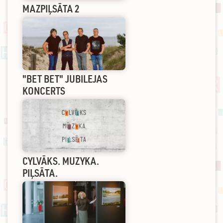
MAZPIĻSĀTA 2
"BET BET" JUBILEJAS
KONCERTS
CYLVĀKS. MUZYKA.
PIĻSĀTA.