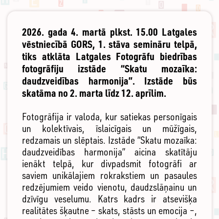
2026. gada 4. martā plkst. 15.00 Latgales
vēstniecībā GORS, 1. stāva semināru telpā,
tiks atklāta Latgales Fotogrāfu biedrības
fotogrāfiju izstāde “Skatu mozaīka:
daudzveidības harmonija”. Izstāde būs
skatāma no 2. marta līdz 12. aprīlim.
Fotogrāfija ir valoda, kur satiekas personīgais
un kolektīvais, īslaicīgais un mūžīgais,
redzamais un slēptais. Izstāde “Skatu mozaīka:
daudzveidības harmonija” aicina skatītāju
ienākt telpā, kur divpadsmit fotogrāfi ar
saviem unikālajiem rokrakstiem un pasaules
redzējumiem veido vienotu, daudzslāņainu un
dzīvīgu veselumu. Katrs kadrs ir atsevišķa
realitātes šķautne – skats, stāsts un emocija –,