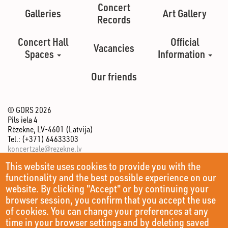
Concert
Galleries
Art Gallery
Records
Concert Hall
Official
Vacancies
Spaces
Information
Our friends
© GORS 2026
Pils iela 4
Rēzekne, LV-4601 (Latvija)
Tel.: (+371) 64633303
koncertzale@rezekne.lv
This website uses cookies to provide you with the
functionality and the best possible experience on our
website. By clicking "Accept" or by continuing your
browser session, you confirm that you accept the use
of cookies. You can change your preferences at any
time in your browser settings and by deleting saved