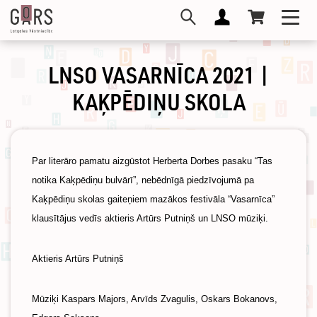
Skip
Toggl
to
navig
main
content
LNSO VASARNĪCA 2021 |
KAĶPĒDIŅU SKOLA
Par literāro pamatu aizgūstot Herberta Dorbes pasaku “Tas
notika Kaķpēdiņu bulvārī”, nebēdnīgā piedzīvojumā pa
Kaķpēdiņu skolas gaiteņiem mazākos festivāla “Vasarnīca”
klausītājus vedīs aktieris Artūrs Putniņš un LNSO mūziķi.
Aktieris Artūrs Putniņš
Mūziķi Kaspars Majors, Arvīds Zvagulis, Oskars Bokanovs,