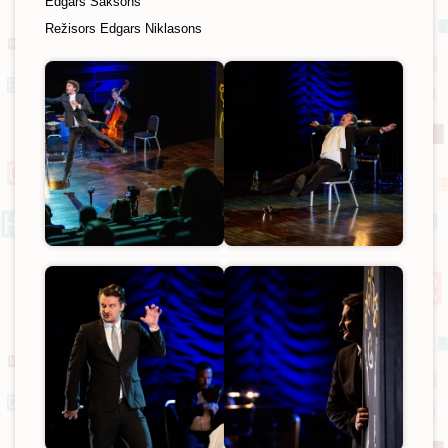
Edgars Saksons
Režisors Edgars Niklasons