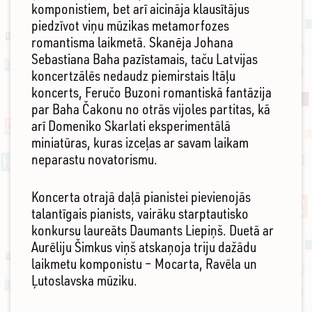
komponistiem, bet arī aicināja klausītājus
piedzīvot viņu mūzikas metamorfozes
romantisma laikmetā. Skanēja Johana
Sebastiana Baha pazīstamais, taču Latvijas
koncertzālēs nedaudz piemirstais Itāļu
koncerts, Feručo Buzoni romantiskā fantāzija
par Baha Čakonu no otrās vijoles partitas, kā
arī Domeniko Skarlati eksperimentālā
miniatūras, kuras izceļas ar savam laikam
neparastu novatorismu.
Koncerta otrajā daļā pianistei pievienojās
talantīgais pianists, vairāku starptautisko
konkursu laureāts Daumants Liepiņš. Duetā ar
Aurēliju Šimkus viņš atskaņoja triju dažādu
laikmetu komponistu – Mocarta, Ravēla un
Ļutoslavska mūziku.