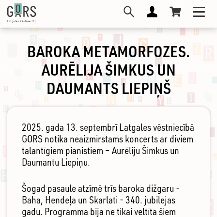
Skip
Toggl
to
navig
main
content
BAROKA METAMORFOZES.
AURĒLIJA ŠIMKUS UN
DAUMANTS LIEPIŅŠ
2025. gada 13. septembrī Latgales vēstniecībā
GORS notika neaizmirstams koncerts ar diviem
talantīgiem pianistiem – Aurēliju Šimkus un
Daumantu Liepiņu.
Šogad pasaule atzīmē trīs baroka dižgaru -
Baha, Hendeļa un Skarlati - 340. jubilejas
gadu. Programma bija ne tikai veltīta šiem