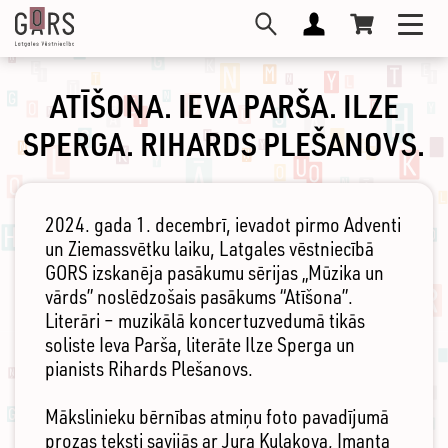
Skip
Toggl
to
navig
main
content
ATĪŠONA. IEVA PARŠA. ILZE
SPERGA. RIHARDS PLEŠANOVS.
2024. gada 1. decembrī, ievadot pirmo Adventi
un Ziemassvētku laiku, Latgales vēstniecībā
GORS izskanēja pasākumu sērijas „Mūzika un
vārds” noslēdzošais pasākums “Atīšona”.
Literāri – muzikālā koncertuzvedumā tikās
soliste Ieva Parša, literāte Ilze Sperga un
pianists Rihards Plešanovs.
Mākslinieku bērnības atmiņu foto pavadījumā
prozas teksti savijās ar Jura Kulakova, Imanta