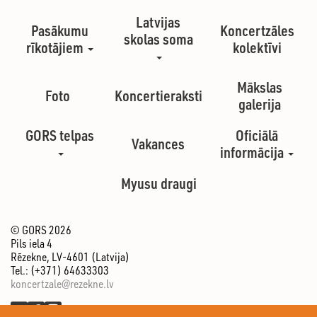
Latvijas
Pasākumu
Koncertzāles
skolas soma
rīkotājiem
kolektīvi
Mākslas
Foto
Koncertieraksti
galerija
GORS telpas
Oficiālā
Vakances
informācija
Myusu draugi
© GORS 2026
Pils iela 4
Rēzekne, LV-4601 (Latvija)
Tel.: (+371) 64633303
koncertzale@rezekne.lv