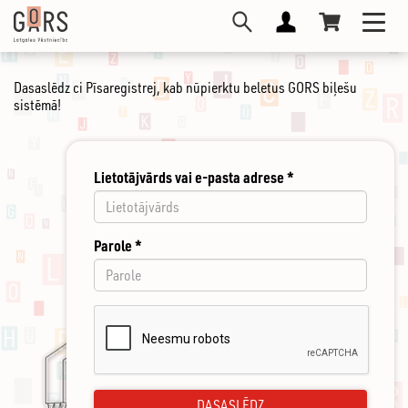
Pārlekt
Toggl
uz
navig
galveno
saturu
Dasaslēdz ci Pīsaregistrej, kab nūpierktu beletus GORS biļešu
sistēmā!
Lietotājvārds vai e-pasta adrese
*
Parole
*
DASASLĒDZ