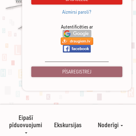
Aizmirsi paroli?
Autentificēties ar
PĪSAREGISTREJ
Eipašī
pīduovuojumi
Ekskursijas
Noderīgi